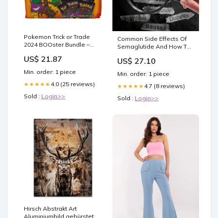
Pokemon Trick or Trade
Common Side Effects Of
2024 BOOster Bundle –
Semaglutide And How To
The Ballgame
Manage Them Guide
US$ 21.87
US$ 27.10
Min. order: 1 piece
Min. order: 1 piece
4.0 (25 reviews)
★★★★★
4.7 (8 reviews)
★★★★★
Sold :
Login>>
Sold :
Login>>
Hirsch Abstrakt Art
Aluminiumbild gebürstet