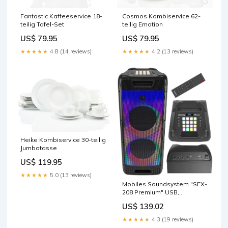
Fantastic Kaffeeservice 18-
Cosmos Kombiservice 62-
teilig Tafel-Set
teilig Emotion
US$ 79.95
US$ 79.95
★★★★★
4.8 (14 reviews)
★★★★★
4.2 (13 reviews)
Heike Kombiservice 30-teilig
Jumbotasse
US$ 119.95
★★★★★
5.0 (13 reviews)
Mobiles Soundsystem "SFX-
208 Premium" USB,
Bluetooth, 2x8", 400W, TWS
US$ 139.02
Lavalampen
★★★★★
4.3 (19 reviews)