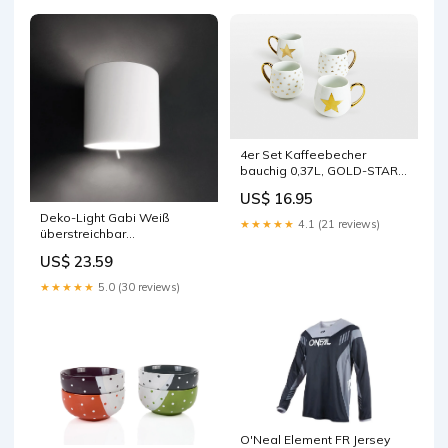
4er Set Kaffeebecher
bauchig 0,37L, GOLD-STAR
modern
US$ 16.95
Deko-Light Gabi Weiß
★★★★★
4.1 (21 reviews)
überstreichbar
Wandleuchten
US$ 23.59
★★★★★
5.0 (30 reviews)
O'Neal Element FR Jersey