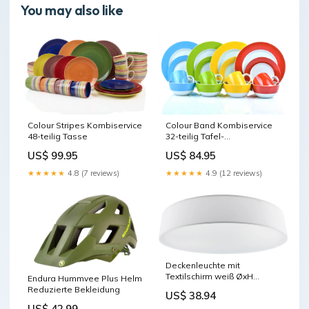
You may also like
Colour Stripes Kombiservice
Colour Band Kombiservice
48-teilig Tasse
32-teilig Tafel-
Ergänzungsset
US$ 99.95
US$ 84.95
★★★★★
4.8 (7 reviews)
★★★★★
4.9 (12 reviews)
Deckenleuchte mit
Textilschirm weiß ØxH
Endura Hummvee Plus Helm
50x12cm, für 4x E27 Lampe
Reduzierte Bekleidung
US$ 38.94
Wandleuchten
US$ 42.99