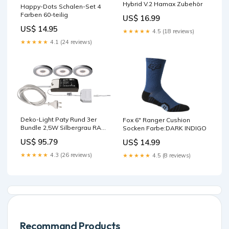
Hybrid V.2 Hamax Zubehör
Happy-Dots Schalen-Set 4
Farben 60-teilig
US$ 16.99
US$ 14.95
★★★★★
4.5 (18 reviews)
★★★★★
4.1 (24 reviews)
Deko-Light Paty Rund 3er
Fox 6" Ranger Cushion
Bundle 2,5W Silbergrau RAL
Socken Farbe:DARK INDIGO
7001 Zubehör
US$ 95.79
US$ 14.99
★★★★★
4.3 (26 reviews)
★★★★★
4.5 (8 reviews)
Recommand Products