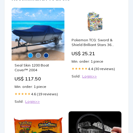
Pokemon TCG: Sword &
Shield Brilliant Stars 36
Count Booster Box : Toys &
US$ 25.21
Games
Min. order: 1 piece
Seal Skin 1200 Boat
4.4 (30 reviews)
★★★★★
Cover™ 2004
Sold :
Login>>
US$ 117.50
Min. order: 1 piece
4.6 (19 reviews)
★★★★★
Sold :
Login>>