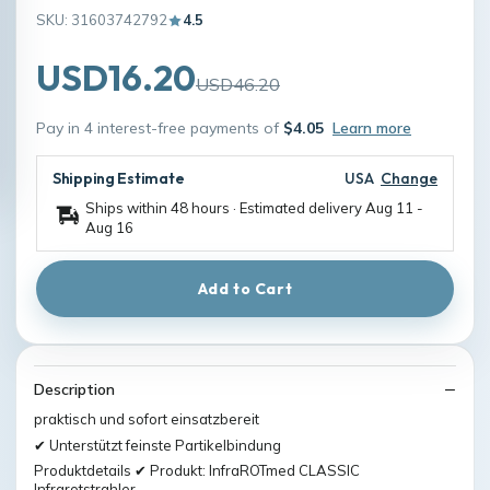
SKU: 31603742792
4.5
USD16.20
USD46.20
Pay in 4 interest-free payments of
$4.05
Learn more
Shipping Estimate
USA
Change
Ships within 48 hours · Estimated delivery
Aug 11
-
Aug 16
Add to Cart
Description
praktisch und sofort einsatzbereit
✔ Unterstützt feinste Partikelbindung
Produktdetails ✔ Produkt: InfraROTmed CLASSIC
Infrarotstrahler