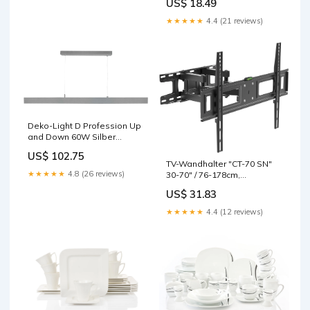
US$ 18.49
Deckenleuchten
★★★★★
4.4 (21 reviews)
Deko-Light D Profession Up
and Down 60W Silber
Bewegungsmelder &
US$ 102.75
Sensoren
TV-Wandhalter "CT-70 SN"
★★★★★
4.8 (26 reviews)
30-70" / 76-178cm,
schwenkbar, max 35kg
US$ 31.83
Gartenleuchten
★★★★★
4.4 (12 reviews)