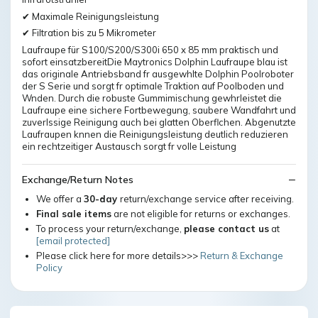
✔ Maximale Reinigungsleistung
✔ Filtration bis zu 5 Mikrometer
Laufraupe für S100/S200/S300i 650 x 85 mm praktisch und
sofort einsatzbereitDie Maytronics Dolphin Laufraupe blau ist
das originale Antriebsband fr ausgewhlte Dolphin Poolroboter
der S Serie und sorgt fr optimale Traktion auf Poolboden und
Wnden. Durch die robuste Gummimischung gewhrleistet die
Laufraupe eine sichere Fortbewegung, saubere Wandfahrt und
zuverlssige Reinigung auch bei glatten Oberflchen. Abgenutzte
Laufraupen knnen die Reinigungsleistung deutlich reduzieren
ein rechtzeitiger Austausch sorgt fr volle Leistung
Exchange/Return Notes
We offer a
30-day
return/exchange service after receiving.
Final sale items
are not eligible for returns or exchanges.
To process your return/exchange,
please contact us
at
[email protected]
Please click here for more details>>>
Return & Exchange
Policy