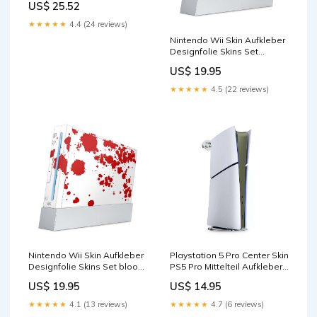
US$ 25.52
Packungsgröße_2X600 ml
★★★★★
4.4 (24 reviews)
Nintendo Wii Skin Aufkleber
Designfolie Skins Set
mosaik green djimini4k
US$ 19.95
★★★★★
4.5 (22 reviews)
Nintendo Wii Skin Aufkleber
Playstation 5 Pro Center Skin
Designfolie Skins Set blood
PS5 Pro Mittelteil Aufkleber
xbox
Solid state olive xbox
US$ 19.95
US$ 14.95
★★★★★
4.1 (13 reviews)
★★★★★
4.7 (6 reviews)