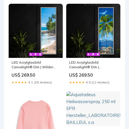
LED Acrylglasbild
LED Acrylglasbild
Canvalight® DIA | Wilder
Canvalight® DIA |
karibischer Strand | Schmal
Tropisches Inselparadies |
US$ 269.50
US$ 269.50
Größe in cm:80 x 240
Schmal Größe in cm:90 x 160
★★★★★
4.1 (18 reviews)
★★★★★
4.6 (12 reviews)