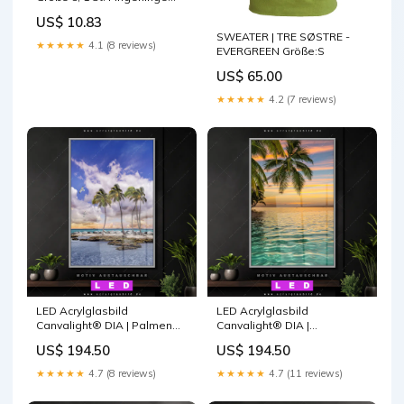
Marke_APM
US$ 10.83
SWEATER | TRE SØSTRE -
★★★★★
4.1 (8 reviews)
EVERGREEN Größe:S
US$ 65.00
★★★★★
4.2 (7 reviews)
LED Acrylglasbild
LED Acrylglasbild
Canvalight® DIA | Palmen
Canvalight® DIA |
auf Insel | Hochformat Größe
Paradiesische Insel |
US$ 194.50
US$ 194.50
in cm:60 x 90
Hochformat Größe in cm:120
x 160
★★★★★
4.7 (8 reviews)
★★★★★
4.7 (11 reviews)