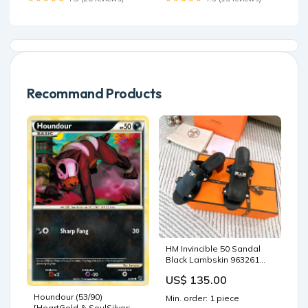
Recommand Products
HM Invincible 50 Sandal
Black Lambskin 963261
slingbacks & pumps
US$ 135.00
Houndour (53/90)
Min. order: 1 piece
[HeartGold & SoulSilver: