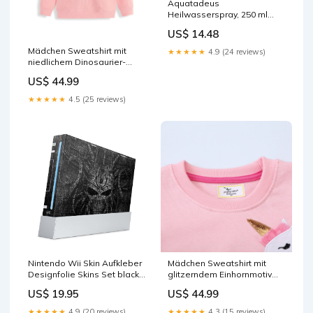
Aquatadeus
Heilwasserspray, 250 ml
SPR
US$ 14.48
Hersteller_LABORATOIRES
BAILLEUL s.a.
Mädchen Sweatshirt mit
★★★★★
4.9 (24 reviews)
niedlichem Dinosaurier-
Applikationsdesign Drune
US$ 44.99
men polo shirt
★★★★★
4.5 (25 reviews)
Nintendo Wii Skin Aufkleber
Mädchen Sweatshirt mit
Designfolie Skins Set black
glitzerndem Einhornmotiv
demon kobolibra3
Drune Größe:95
US$ 19.95
US$ 44.99
★★★★★
4.9 (20 reviews)
★★★★★
4.3 (15 reviews)