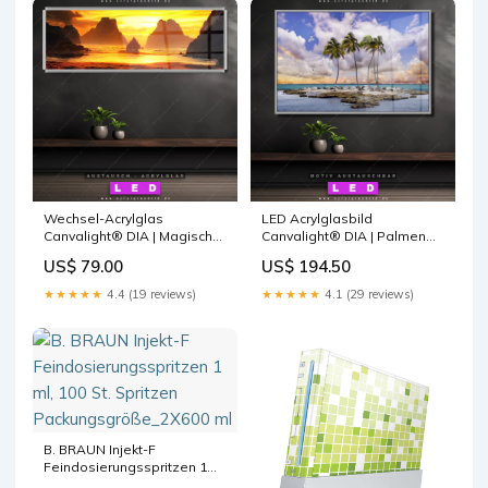
Wechsel-Acrylglas
LED Acrylglasbild
Canvalight® DIA | Magische
Canvalight® DIA | Palmen
Steinlandschaft im Meer |
auf Insel | Querformat
US$ 79.00
US$ 194.50
Panorama Steg aus Holz
Sinnliches Gesicht
am Strand
★★★★★
4.4 (19 reviews)
★★★★★
4.1 (29 reviews)
B. BRAUN Injekt-F
Feindosierungsspritzen 1
ml, 100 St. Spritzen