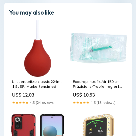
You may also like
Klistierspritze classic 224ml,
Exadrop Intrafix Air 150 cm
1 St SRI Marke_tensimed
Präzisions-Tropfenregler für
Schwerkraftinfusionen, 1 St.
US$ 12.03
US$ 10.53
Zubehör Marke_medinaris
★★★★★
4.5 (24 reviews)
★★★★★
4.6 (18 reviews)