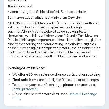
Zusätzlich ca
The kit provides:
Nylonüberzogener Schlosskopf mit Staubschutzhülle
Sehr lange Lebensdauer bei minimalem Gewicht
ATHENA Top End Dichtungssatz (Öldichtungen nicht enthalten)
Zylinderbuchse Durch ein ansprechendes Design
zeichnenATHENA gehrt weltweit zu den bekanntesten
Herstellern von Zylinder Kolbenstzen fr 2 und 4 Takt Motoren.
Die Hochleistungskomponenten dieses Herstellers ermglichen
eine Verbesserung der Motorleistung und erhalten zugleich
dessen Zuverlssigkeit. Kompletter Motor Dichtungssatz Fr eine
qualitativ hochwertige berholung Die Dichtungen mssen
grundstzlich bei jedem Eingriff am Motor gewechselt werden
Exchange/Return Notes
We offer a
30-day
return/exchange service after receiving.
Final sale items
are not eligible for returns or exchanges.
To process your return/exchange,
please contact us
at
[email protected]
Please click here for more details>>>
Return & Exchange
Policy