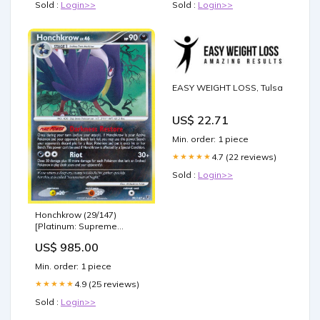
Sold :
Login>>
Sold :
Login>>
EASY WEIGHT LOSS, Tulsa
US$ 22.71
Min. order: 1 piece
4.7 (22 reviews)
★★★★★
Sold :
Login>>
Honchkrow (29/147)
[Platinum: Supreme
Victors] SPA Linea mistica
US$ 985.00
de la singularidad
Min. order: 1 piece
4.9 (25 reviews)
★★★★★
Sold :
Login>>