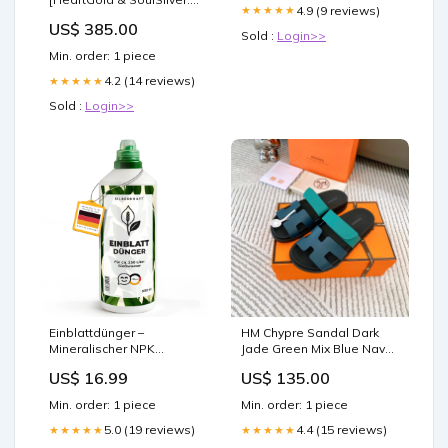
4.9 (9 reviews)
★★★★★
Undaunted] SPA Pradera
US$ 385.00
escabrosa
Sold :
Login>>
Min. order: 1 piece
4.2 (14 reviews)
★★★★★
Sold :
Login>>
Einblattdünger –
HM Chypre Sandal Dark
Mineralischer NPK
Jade Green Mix Blue Navy
Flüssigdünger mit
Cowhide 963518 sp.r
US$ 16.99
US$ 135.00
Stickstoff – Dünger für
Einblatt (Spathiphyllum) –
Min. order: 1 piece
Min. order: 1 piece
Zimmerpflanzen-Dünger
Spinnenspray
5.0 (19 reviews)
4.4 (15 reviews)
★★★★★
★★★★★