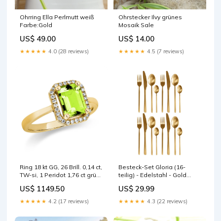
Ohrring Ella Perlmutt weiß
Ohrstecker Ilvy grünes
Farbe:Gold
Mosaik Sale
US$ 49.00
US$ 14.00
★★★★★
4.0 (28 reviews)
★★★★★
4.5 (7 reviews)
Ring 18 kt GG, 26 Brill. 0,14 ct,
Besteck-Set Gloria (16-
TW-si, 1 Peridot 1,76 ct grün
teilig) - Edelstahl - Gold
Legierung:18kt
Home > Home textiles
US$ 1149.50
US$ 29.99
★★★★★
4.2 (17 reviews)
★★★★★
4.3 (22 reviews)