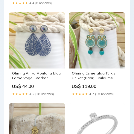
Glas alle
★★★★★
4.4 (8 reviews)
Ohrring Anika Montana blau
Ohrring Esmeralda Türkis
Farbe:Vogel Stecker
Unikat (Paar) Jubiläums
Kollektion Resin Ohrringe
US$ 44.00
US$ 119.00
★★★★★
4.2 (18 reviews)
★★★★★
4.7 (18 reviews)