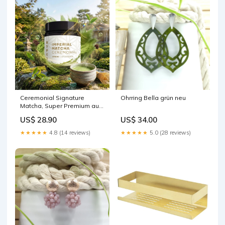
Ceremonial Signature
Ohrring Bella grün neu
Matcha, Super Premium aus
Top Regionen Japans
US$ 28.90
US$ 34.00
schokolade
★★★★★
4.8 (14 reviews)
★★★★★
5.0 (28 reviews)