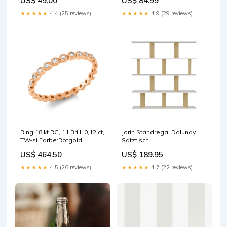
US$ 49.00
US$ 84.99
textiles > Baby textiles
★★★★★
4.4 (25 reviews)
★★★★★
4.9 (29 reviews)
Ring 18 kt RG, 11 Brill. 0,12 ct,
Jorin Standregal Dolunay
TW-si Farbe:Rotgold
Satztisch
US$ 464.50
US$ 189.95
★★★★★
4.5 (26 reviews)
★★★★★
4.7 (22 reviews)