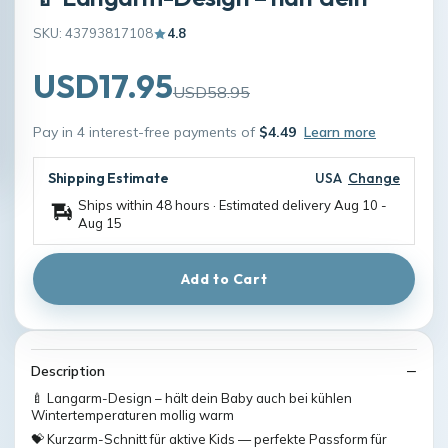
SKU: 43793817108
4.8
USD17.95
USD58.95
Pay in 4 interest-free payments of
$4.49
Learn more
Shipping Estimate
USA
Change
Ships within 48 hours · Estimated delivery
Aug 10
-
Aug 15
Add to Cart
Description
🍼 Langarm-Design – hält dein Baby auch bei kühlen
Wintertemperaturen mollig warm
💝 Kurzarm-Schnitt für aktive Kids — perfekte Passform für