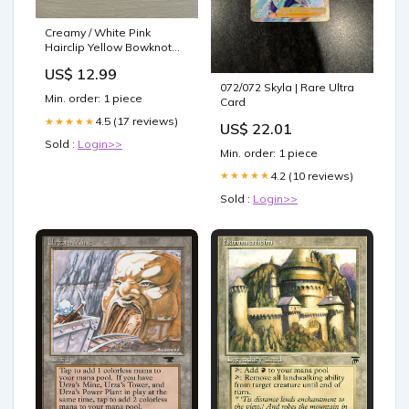
Creamy / White Pink
Hairclip Yellow Bowknot
Color:Yellow
US$ 12.99
072/072 Skyla | Rare Ultra
Min. order: 1 piece
Card
4.5 (17 reviews)
★★★★★
US$ 22.01
Sold :
Login>>
Min. order: 1 piece
4.2 (10 reviews)
★★★★★
Sold :
Login>>