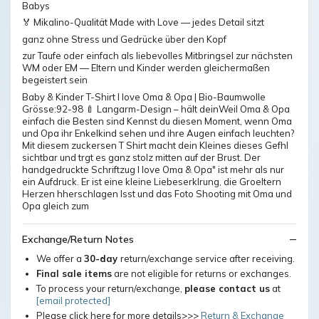
Babys
🏅 Mikalino-Qualität Made with Love — jedes Detail sitzt
ganz ohne Stress und Gedrücke über den Kopf
zur Taufe oder einfach als liebevolles Mitbringsel zur nächsten
WM oder EM — Eltern und Kinder werden gleichermaßen
begeistert sein
Baby & Kinder T-Shirt I love Oma & Opa | Bio-Baumwolle
Grösse:92-98 🍼 Langarm-Design – hält deinWeil Oma & Opa
einfach die Besten sind Kennst du diesen Moment, wenn Oma
und Opa ihr Enkelkind sehen und ihre Augen einfach leuchten?
Mit diesem zuckersen T Shirt macht dein Kleines dieses Gefhl
sichtbar und trgt es ganz stolz mitten auf der Brust. Der
handgedruckte Schriftzug I love Oma & Opa" ist mehr als nur
ein Aufdruck. Er ist eine kleine Liebeserklrung, die Groeltern
Herzen hherschlagen lsst und das Foto Shooting mit Oma und
Opa gleich zum
Exchange/Return Notes
We offer a
30-day
return/exchange service after receiving.
Final sale items
are not eligible for returns or exchanges.
To process your return/exchange,
please contact us
at
[email protected]
Please click here for more details>>>
Return & Exchange