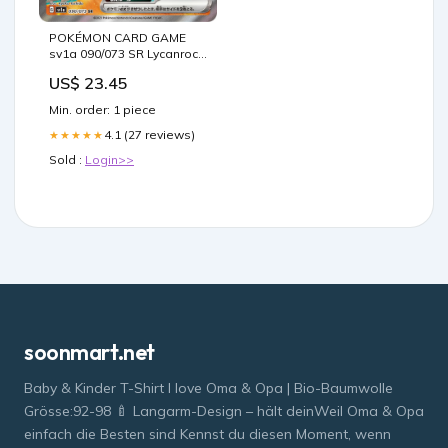
POKÉMON CARD GAME
sv1a 090/073 SR Lycanroc
ex
US$ 23.45
Min. order: 1 piece
4.1 (27 reviews)
★★★★★
Sold :
Login>>
soonmart.net
Baby & Kinder T-Shirt I love Oma & Opa | Bio-Baumwolle
Grösse:92-98 🍼 Langarm-Design – hält deinWeil Oma & Opa
einfach die Besten sind Kennst du diesen Moment, wenn