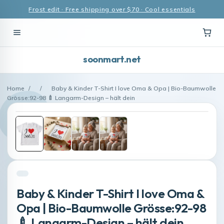
Frost edit · Free shipping over $70 · Cool essentials
soonmart.net
Home
/
/
Baby & Kinder T-Shirt I love Oma & Opa | Bio-Baumwolle
Grösse:92-98 🍼 Langarm-Design – hält dein
Baby & Kinder T-Shirt I love Oma &
Opa | Bio-Baumwolle Grösse:92-98
🍼 Langarm-Design – hält dein