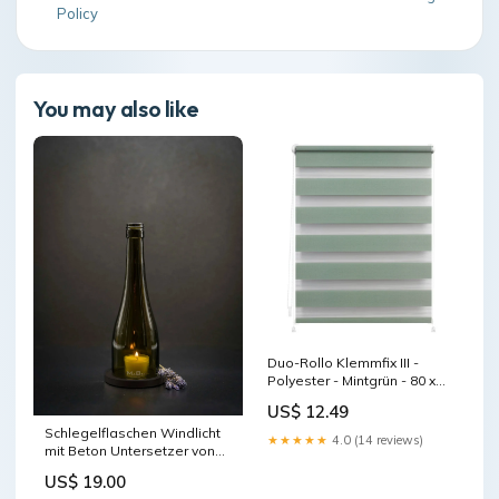
Policy
You may also like
Duo-Rollo Klemmfix III -
Polyester - Mintgrün - 80 x
150 cm Home > Babies &
US$ 12.49
kids > Kids room furniture
Schlegelflaschen Windlicht
★★★★★
4.0 (14 reviews)
mit Beton Untersetzer von
MaBe - handgefertigtes
US$ 19.00
Lichtobjekt aus Upcycling