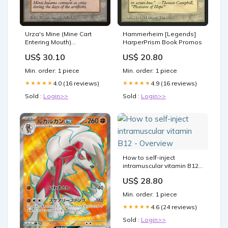
Urza's Mine (Mine Cart
Hammerheim [Legends]
Entering Mouth)
HarperPrism Book Promos
[Antiquities] Fourth Edition
US$ 30.10
US$ 20.80
Min. order: 1 piece
Min. order: 1 piece
4.0 (16 reviews)
4.9 (16 reviews)
★★★★★
★★★★★
Sold :
Login>>
Sold :
Login>>
How to self-inject
intramuscular vitamin B12 -
Overview
US$ 28.80
Min. order: 1 piece
4.6 (24 reviews)
★★★★★
Sold :
Login>>