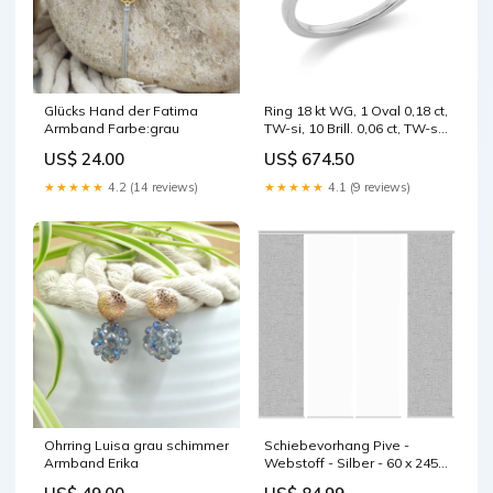
Glücks Hand der Fatima
Ring 18 kt WG, 1 Oval 0,18 ct,
Armband Farbe:grau
TW-si, 10 Brill. 0,06 ct, TW-si
Smaragd
US$ 24.00
US$ 674.50
★★★★★
4.2 (14 reviews)
★★★★★
4.1 (9 reviews)
Ohrring Luisa grau schimmer
Schiebevorhang Pive -
Armband Erika
Webstoff - Silber - 60 x 245
cm - 4er Set Home > Home