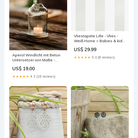
Vliestapete Lille - Vlies -
Weiß Home > Babies & kids
> Kids room furniture
US$ 29.99
Aperol Windlicht mit Beton
★★★★★
5.0 (8 reviews)
Untersetzer von MaBe -
handgefertigtes Lichtobjekt
US$ 19.00
aus der 1-Liter-Flasche
Bilderleiste
★★★★★
4.3 (18 reviews)