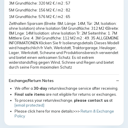
3M Grundfläche: 320 M2 € / m2 : 57
5M Grundfläche: 156 M2 € / m2 : 82
1M Grundfläche: 576 M2 € / m2 : 65
Zelthallen Sparsam (Breite: 8M, Länge: 14M, Tür: 2M, Isolation:
ohne Isolation) ohne Isolation 5M Grundfläche: 312 M2 €Breite:
8M Lnge: 14M Isolation: ohne Isolation Tr: 2M Seitenhhe: 1. 7M
Mittlere Gre: 4. 3M Grundflche: 112 M2 m2 : 49. 35 ALLGEMEINE
INFORMATIONEN Klicken Sie fr Isolierungsdetails Dieses Modell
wird hauptschlich fr Vieh, Werkstatt, Traktorgarage, Heulager,
Lager, Werkstatt, Scheune und Produktionsbereich verwendet
und bietet einen wirksamen Schutz. Es ist extrem
widerstandsfhig gegen Wind, Schnee und Regen und bietet
durch seine Form maximalen Schutz
Exchange/Return Notes
We offer a
30-day
return/exchange service after receiving.
Final sale items
are not eligible for returns or exchanges.
To process your return/exchange,
please contact us
at
[email protected]
Please click here for more details>>>
Return & Exchange
Policy