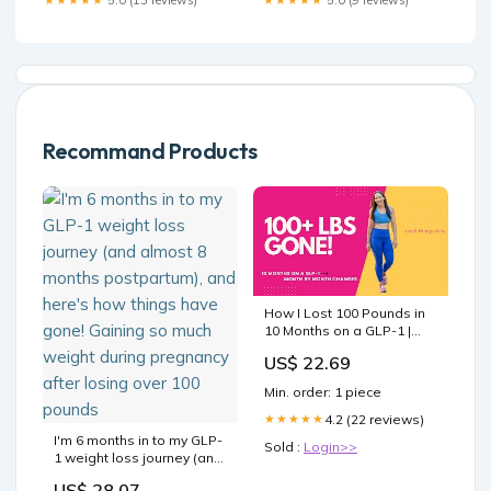
Recommand Products
How I Lost 100 Pounds in
10 Months on a GLP-1 |
Month-by-Month Journey
US$ 22.69
Min. order: 1 piece
4.2 (22 reviews)
★★★★★
I'm 6 months in to my GLP-
Sold :
Login>>
1 weight loss journey (and
almost 8 months
US$ 28.07