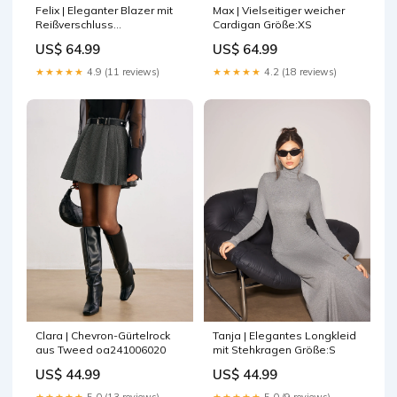
Felix | Eleganter Blazer mit
Max | Vielseitiger weicher
Reißverschluss
Cardigan Größe:XS
oa241125040
US$ 64.99
US$ 64.99
★★★★★
4.9 (11 reviews)
★★★★★
4.2 (18 reviews)
Clara | Chevron-Gürtelrock
Tanja | Elegantes Longkleid
aus Tweed oa241006020
mit Stehkragen Größe:S
US$ 44.99
US$ 44.99
★★★★★
5.0 (13 reviews)
★★★★★
5.0 (9 reviews)