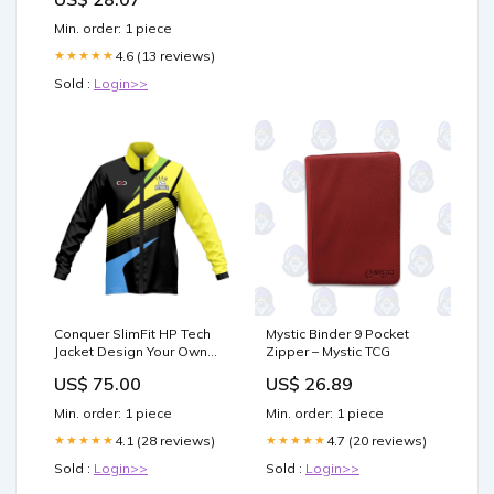
postpartum), and here's
how things have gone!
Min. order: 1 piece
Gaining so much weight
during pregnancy after
4.6 (13 reviews)
★★★★★
losing over 100 pounds
Sold :
Login>>
Conquer SlimFit HP Tech
Mystic Binder 9 Pocket
Jacket Design Your Own
Zipper – Mystic TCG
Core Fit Reversible
US$ 75.00
US$ 26.89
Min. order: 1 piece
Min. order: 1 piece
4.1 (28 reviews)
4.7 (20 reviews)
★★★★★
★★★★★
Sold :
Login>>
Sold :
Login>>