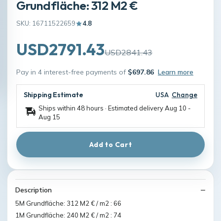
Grundfläche: 312 M2 €
SKU: 16711522659
4.8
USD2791.43
USD2841.43
Pay in 4 interest-free payments of
$697.86
Learn more
Shipping Estimate
USA
Change
Ships within 48 hours · Estimated delivery
Aug 10
-
Aug 15
Add to Cart
Description
5M Grundfläche: 312 M2 € / m2 : 66
1M Grundfläche: 240 M2 € / m2 : 74