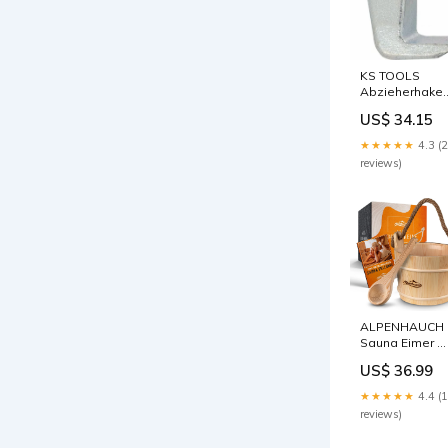
KS TOOLS
Abzieherhaken
100mm (
US$ 34.15
615.0101 ) P -
MAX margin
★★★★★
4.3 (
reviews)
ALPENHAUCH
Sauna Eimer m
Kelle [100%
US$ 36.99
Naturholz] -
Edler
★★★★★
4.4 (
Saunakübel mi
reviews)
komfortablem
Hanftrageseil