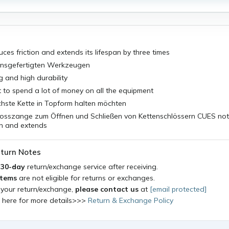
uces friction and extends its lifespan by three times
ionsgefertigten Werkzeugen
g and high durability
 to spend a lot of money on all the equipment
chste Kette in Topform halten möchten
losszange zum Öffnen und Schließen von Kettenschlössern CUES not
on and extends
turn Notes
a
30-day
return/exchange service after receiving.
items
are not eligible for returns or exchanges.
 your return/exchange,
please contact us
at
[email protected]
k here for more details>>>
Return & Exchange Policy