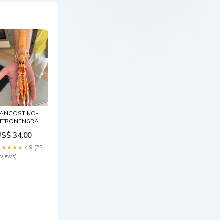
ANGOSTINO-
ITRONENGRASSUPPE
eafood
US$ 34.00
★★★★★
4.9 (25
eviews)