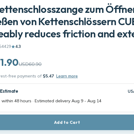
ettenschlosszange zum Öffne
eßen von Kettenschlössern CU
eably reduces friction and ex
54429
4.3
1.90
USD60.90
erest-free payments of
$5.47
Learn more
 Estimate
US
 within 48 hours · Estimated delivery
Aug 9
-
Aug 14
Add to Cart