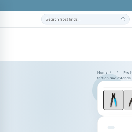
Home
/
/
Pro 
friction and extends