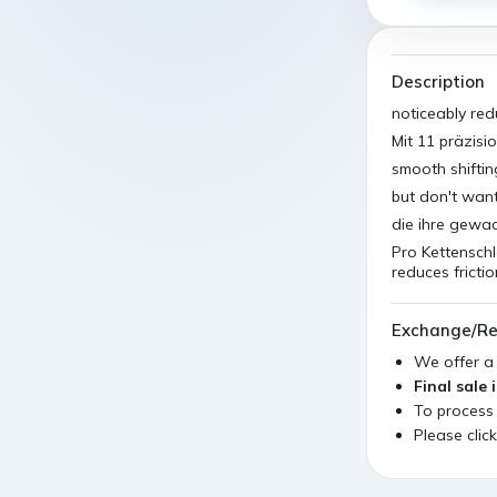
Description
noticeably red
Mit 11 präzis
smooth shiftin
but don't want
die ihre gewa
Pro Kettensch
reduces fricti
Exchange/Re
We offer 
Final sale 
To process
Please clic