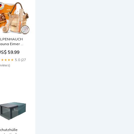
ALPENHAUCH
auna Eimer mit
elle mit
US$ 59.99
anduhr &
hermometer
★★★★★
5.0 (27
100%
eviews)
aturholz]
rsatzteile
chutzhülle