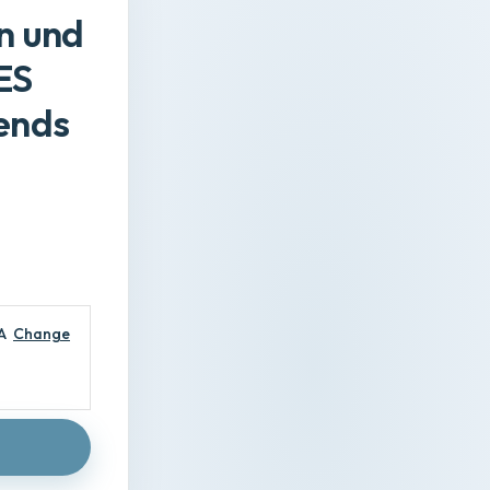
n und
ES
tends
A
Change