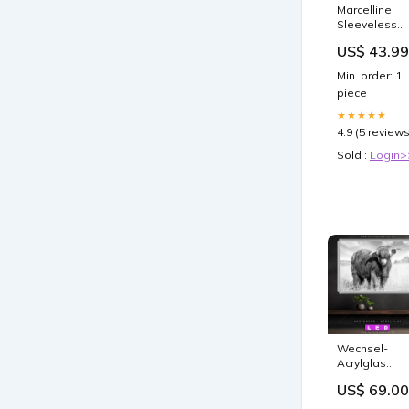
Marcelline
Sleeveless
Dress For
US$ 43.99
Women Soft
Comfortable
Min. order: 1
Fabric
piece
Versatile All
Occasions
★★★★★
Übergrößen
4.9 (5 reviews
Mode
Sold :
Login>
Wechsel-
Acrylglas
Canvalight®
US$ 69.00
DIA |
Hochlandkuh