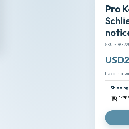
Pro K
Schli
notic
SKU: 698322
USD2
Pay in 4 int
Shipping
Ships