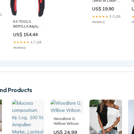
Meldebestand
„Best of Latin"
G
Arshad
dj playlisten
A
US$ 19.90
7
12
w
★★★★★
5.0 (18
g
KS TOOLS
reviews)
r
BERYLLIUMplus
it
Seitenschneider
r
US$ 154.44
165 mm (
962.0616 ) C -
★★★★★
4.7 (18
AMA - Solo
reviews)
d Products
Woodlore G.
Willow Wilson
US$ 24.99