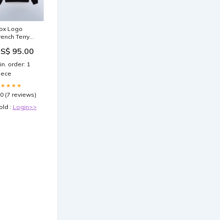
ox Logo
rench Terry
oodie Size:M
S$ 95.00
in. order: 1
iece
★★★★★
.0 (7 reviews)
old :
Login>>