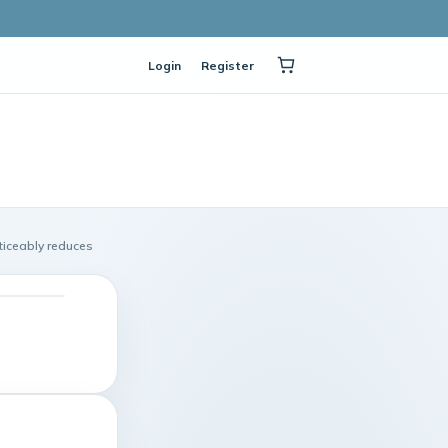
Login
Register
ticeably reduces