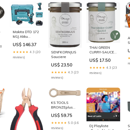
Probond:1.4 l
-
Makita DTD 172
M1J Akku
Schlagschrauber
S
US$ 146.37
18 V 180 Nm
18
K
THAI GREEN
1/4" Brushless +
S
SENFKORNJUS
CURRY-SAUCE
★★★★★
4.3 (20
1x Akku 4,0 Ah +
T
Sauciere
Balsamicocrema
reviews)
US$ 17.50
Makpac - ohne
[
r
US$ 23.50
Ladegerät C -
N
★★★★★
4.3 (23
l.meyer
E
★★★★★
4.3 (23
reviews)
reviews)
KS TOOLS
BRONZEplus
Schlag-
US$ 59.75
Ringschlüssel
22 mm (
★★★★★
5.0 (16
963.7726 )
DJ Playliste
S
reviews)