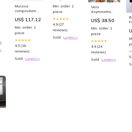
Mucosa
Min. order: 1
Vero
compositum
Asymmetric
piece
Inj.-Lsg., 100
Colourblock
B
US$ 117.12
★★★★★
US$ 38.50
St. Ampullen
Ladies T Shirt
F
4.9 (27
Marke_Lactisol
With Open
H
Min. order: 1
Min. order: 1
U
reviews)
Shoulders And
piece
piece
Twisted Hem
Sold :
Login>>
M
Soft Cotton
★★★★★
★★★★★
)
p
Blend For
4.0 (16
4.4 (24
Everyday
>
reviews)
reviews)
Comfort
5
Sold :
Login>>
Waist:S
Sold :
Login>>
S