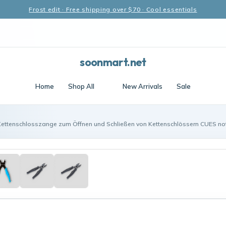
Frost edit · Free shipping over $70 · Cool essentials
soonmart.net
Home
Shop All
New Arrivals
Sale
Kettenschlosszange zum Öffnen und Schließen von Kettenschlössern CUES no