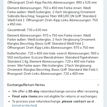
Öffnungsart: Dreh-Kipp Rechts Abmessungen: 890 x 525 mm
Element Abmessungen: 750 x 450 mm Farbe innen: Weiß
Farbe außen: Weiß Isolierglas: 2-fach Verglasung Ornament:
Satinato Beschlag: Siegenia Titan WK1/RC1N Griff: Standard
Weiß Feld 1: Öffnungsart: Dreh-Kipp Links Abmessungen: 750
x 450 mm
Gesamtmaß: 730 x 630 mm
Element Abmessungen: 970 x 750 mm Farbe innen: Weiß
Farbe außen: Weiß Isolierglas: 2-fach Verglasung Ornament:
Klarglas Beschlag: Basis Griff: Standard Weiß Feld 1:
Öffnungsart: Dreh-Kipp Links Abmessungen: 970 x 750 mm
Kellerfenster: 720 x 400 mm hide-search Abmessungen: 900 x
550 mmSystem: EcoLine Blendrahmen: Standard Flgelrahmen:
Standard 1 tlg. Element Abmessungen: 720 x 400 mm Farbe
innen: Wei Farbe auen: Wei Isolierglas: 2 fach Verglasung
Ornament: Klarglas Beschlag: Basis Griff: Standard Wei Feld 1:
ffnungsart: Dreh Links Abmessungen: 720 x 400 mm
Exchange/Return Notes
We offer a
30-day
return/exchange service after receiving.
Final sale items
are not eligible for returns or exchanges.
To process your return/exchange,
please contact us
at
[email protected]