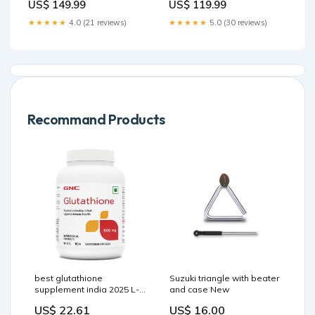
US$ 149.99
US$ 119.99
★★★★★
4.0 (21 reviews)
★★★★★
5.0 (30 reviews)
Recommand Products
best glutathione
Suzuki triangle with beater
supplement india 2025 L-
and case New
Glutathione Tablets for
US$ 22.61
US$ 16.00
Skin : What You Need to