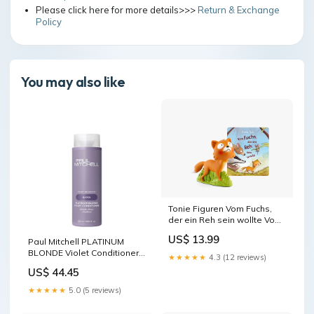
Please click here for more details>>>
Return & Exchange
Policy
You may also like
Tonie Figuren Vom Fuchs,
der ein Reh sein wollte Vom
Fuchs, der ein Reh sein
US$ 13.99
Paul Mitchell PLATINUM
wollte Hörfigur für Toniebox
BLONDE Violet Conditioner
Sammel-Klassiker
★★★★★
4.3 (12 reviews)
Grösse:1000ml
US$ 44.45
★★★★★
5.0 (5 reviews)