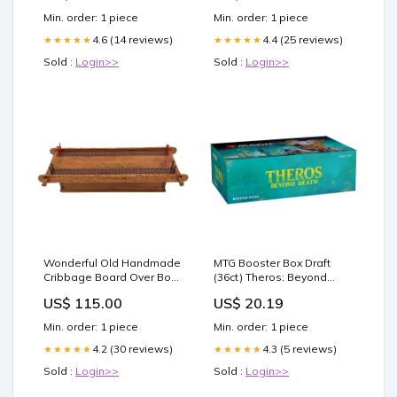
Know
Min. order: 1 piece
Min. order: 1 piece
4.6 (14 reviews)
4.4 (25 reviews)
★★★★★
★★★★★
Sold :
Login>>
Sold :
Login>>
Wonderful Old Handmade
MTG Booster Box Draft
Cribbage Board Over Box
(36ct) Theros: Beyond
with Dovetailed Corners
Death (THB) — Twenty
US$ 115.00
US$ 20.19
antique shaker mirror
Sided
Min. order: 1 piece
Min. order: 1 piece
4.2 (30 reviews)
4.3 (5 reviews)
★★★★★
★★★★★
Sold :
Login>>
Sold :
Login>>