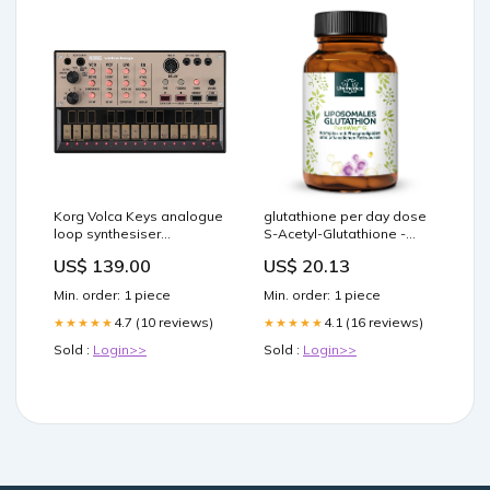
Korg Volca Keys analogue
glutathione per day dose
loop synthesiser
S-Acetyl-Glutathione -
Unbeatable prices
stable form - 100 mg daily
US$ 139.00
US$ 20.13
(1 capsule) - 60 capsules
Min. order: 1 piece
Min. order: 1 piece
4.7 (10 reviews)
4.1 (16 reviews)
★★★★★
★★★★★
Sold :
Login>>
Sold :
Login>>