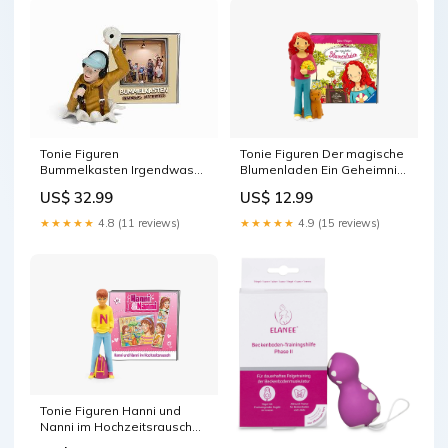
Tonie Figuren
Tonie Figuren Der magische
Bummelkasten Irgendwas
Blumenladen Ein Geheimnis
Bestimmtes Hörfigur für
kommt selten allein Hörfigur
US$ 32.99
US$ 12.99
Toniebox Fundstück
für Toniebox Pokémon
★★★★★
4.8 (11 reviews)
★★★★★
4.9 (15 reviews)
Tonie Figuren Hanni und
Nanni im Hochzeitsrausch
Hörfigur für Toniebox