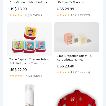
Das Waisenfohlen Hörfigur
Hörfigur für Toniebox
für Toniebox Trap Team
Superchargers
US$ 13.99
US$ 29.99
Figur
★★★★★
4.8 (30 reviews)
★★★★★
4.4 (14 reviews)
Lime Grapefruit Dusch- &
Tonie Figuren Checker Tobi -
Körperbutter Lime
Set Hörfigur für Toniebox
Grapefruit
US$ 23.40
Fundstück
US$ 22.99
★★★★★
4.7 (15 reviews)
★★★★★
4.7 (22 reviews)