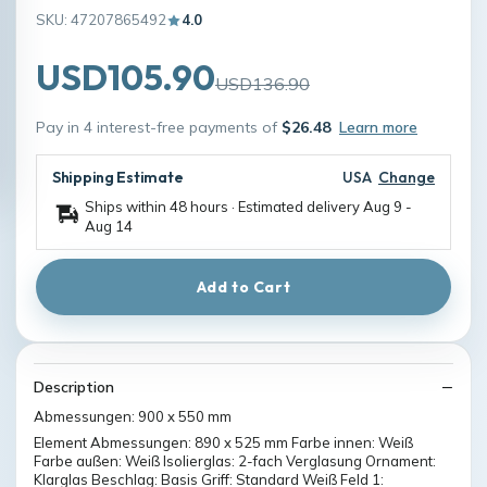
SKU: 47207865492
4.0
USD105.90
USD136.90
Pay in 4 interest-free payments of
$26.48
Learn more
Shipping Estimate
USA
Change
Ships within 48 hours · Estimated delivery
Aug 9
-
Aug 14
Add to Cart
Description
Abmessungen: 900 x 550 mm
Element Abmessungen: 890 x 525 mm Farbe innen: Weiß
Farbe außen: Weiß Isolierglas: 2-fach Verglasung Ornament:
Klarglas Beschlag: Basis Griff: Standard Weiß Feld 1: