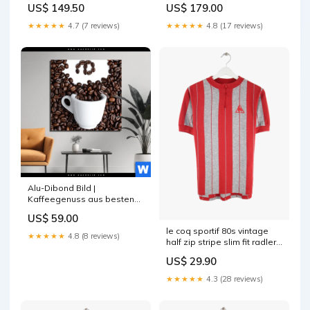
US$ 149.50
US$ 179.00
★★★★★
4.7 (7 reviews)
★★★★★
4.8 (17 reviews)
Alu-Dibond Bild |
Kaffeegenuss aus besten
Bohnen | Quadrat Waldtiere
US$ 59.00
le coq sportif 80s vintage
★★★★★
4.8 (8 reviews)
half zip stripe slim fit radler
jersey rot l 1784713343986
US$ 29.90
Gestreift
★★★★★
4.3 (28 reviews)