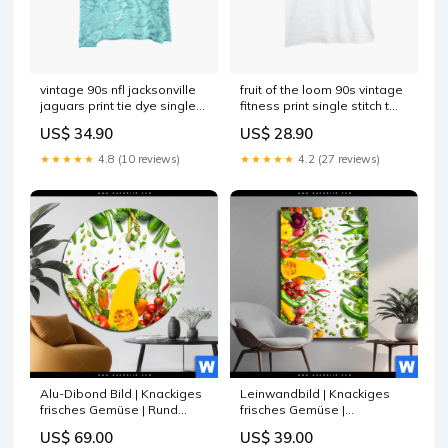
vintage 90s nfl jacksonville
fruit of the loom 90s vintage
jaguars print tie dye single
fitness print single stitch t
stitch t shirt trkis xl
shirt grau xxl 1784713999405
US$ 34.90
US$ 28.90
1784718239057 Jacken
Pro Sport
★★★★★
4.8 (10 reviews)
★★★★★
4.2 (27 reviews)
Alu-Dibond Bild | Knackiges
Leinwandbild | Knackiges
frisches Gemüse | Rund
frisches Gemüse |
Größe in cm:160 x 160
Hochformat Größe in cm:70 x
US$ 69.00
US$ 39.00
140