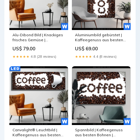
Alu-Dibond Bild | Knackiges
Aluminiumbild gebürstet |
frisches Gemüse |
Kaffeegenuss aus besten
Panorama Pfauenfedern
Bohnen | Hochformat Hirsch
US$ 79.00
US$ 69.00
im Wald
★★★★★
4.8 (28 reviews)
★★★★★
4.4 (8 reviews)
Canvalight® Leuchtbild |
Spannbild | Kaffeegenuss
Kaffeegenuss aus besten
aus besten Bohnen |
Bohnen | Panorama Buche
Querformat Karibik