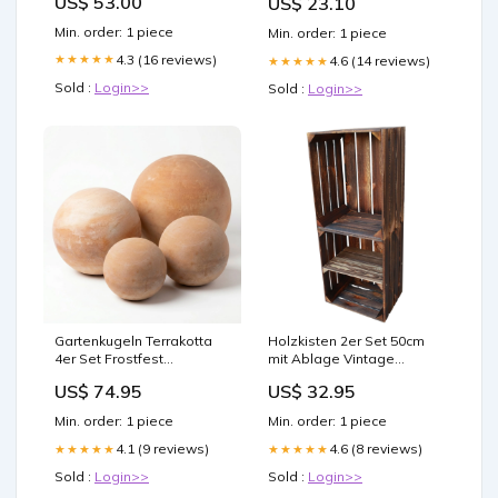
US$ 53.00
US$ 23.10
from recent : r/SBIR DoW
Office for Small Business –
Min. order: 1 piece
Min. order: 1 piece
4.3 (16 reviews)
★★★★★
4.6 (14 reviews)
★★★★★
Sold :
Login>>
Sold :
Login>>
Gartenkugeln Terrakotta
Holzkisten 2er Set 50cm
4er Set Frostfest
mit Ablage Vintage
Pflanzgefäß
Geflammt Pflanzgefäß
US$ 74.95
US$ 32.95
Min. order: 1 piece
Min. order: 1 piece
4.1 (9 reviews)
4.6 (8 reviews)
★★★★★
★★★★★
Sold :
Login>>
Sold :
Login>>