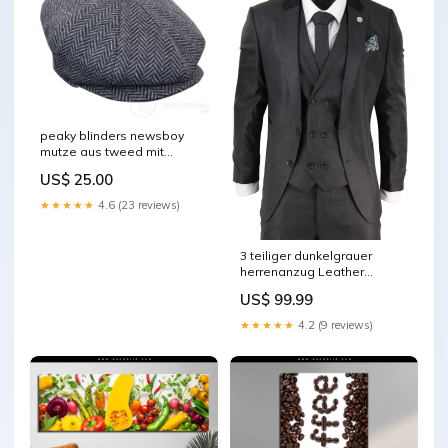
peaky blinders newsboy
mutze aus tweed mit
fischgratenmuster 8
US$ 25.00
paneele Farbe:Holzkohle
★★★★★
4.6 (23 reviews)
3 teiliger dunkelgrauer
herrenanzug Leather
Bomber Jackets
US$ 99.99
★★★★★
4.2 (9 reviews)