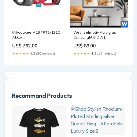
Milwaukee M18 FPT2-121C
Wechselmotiv Acrylglas
Akku-
Canvalight® DIA |
Gewindeschneidkluppe
Federkleid trifft Blütenpracht
US$ 762.00
US$ 89.00
| Quadrat Größe in cm:70 x
70
★★★★★
4.3 (30 reviews)
★★★★★
4.2 (14 reviews)
Recommand Products