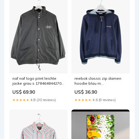
naf naf logo print leichte
reebok classic zip damen
jacke grau s 1784648442704
hoodie blau m
Hose#
1784649645152 Rosa
US$ 69.90
US$ 36.90
★★★★★
4.8 (30 reviews)
★★★★★
4.6 (9 reviews)