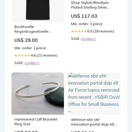
Shop Stylish Rhodium-
Plated Sterling Silver
Garnet Ring - Affordable
US$ 117.03
Luxury Size:8
Min. order: 1 piece
Bachforelle
5.0 (18 reviews)
★★★★★
Regenbogenforelle
Bachsaibling T-Shirt -
Sold :
Login>>
US$ 29.00
Männer - Bio-Qualität
Jugendliche
Min. order: 1 piece
4.6 (21 reviews)
★★★★★
Sold :
Login>>
Hammered Cuff Bracelet
defense sbir sttr
Ring Size
innovation portal dsip All
Air Force topics removed