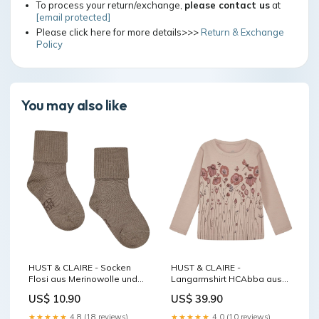
To process your return/exchange,
please contact us
at
[email protected]
Please click here for more details>>>
Return & Exchange
Policy
You may also like
HUST & CLAIRE - Socken
HUST & CLAIRE -
Flosi aus Merinowolle und
Langarmshirt HCAbba aus
Bambus Wert CHF 75.00
Merinowolle und Bambus
US$ 10.90
US$ 39.90
Grösse:92
★★★★★
4.8 (18 reviews)
★★★★★
4.0 (10 reviews)