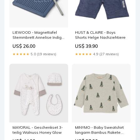
LIEWOOD - Magnettafel
HUST & CLAIRE - Boys
Stemmbrett Annelise Indigo
Shorts Helge Nachziehtiere
Blue Farbe:Blau
US$ 26.00
US$ 39.90
★★★★★
5.0 (19 reviews)
★★★★★
4.9 (27 reviews)
MAYORAL - Geschenkset 3-
MINYMO - Baby Sweatshirt
teilig Walnuss Honey Glow
langarm Bambus Rakete
Badematten