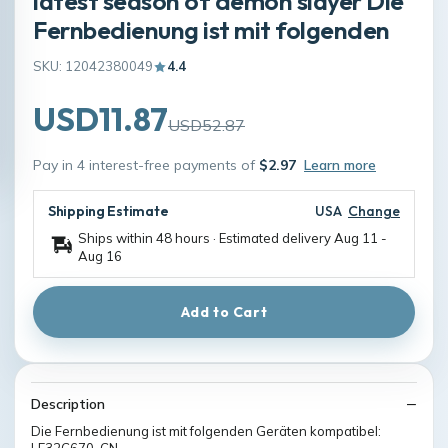
latest season of demon slayer Die
Fernbedienung ist mit folgenden
SKU: 12042380049
4.4
USD11.87
USD52.87
Pay in 4 interest-free payments of
$2.97
Learn more
Shipping Estimate
USA
Change
Ships within 48 hours · Estimated delivery
Aug 11
-
Aug 16
Add to Cart
Description
Die Fernbedienung ist mit folgenden Geräten kompatibel: