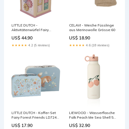
LITTLE DUTCH -
CELAVI - Weiche Füsslinge
Aktivitätenwürfel Fairy
aus Merinowolle Grösse:60
Garden mit Motorikschleife
US$ 44.90
US$ 18.90
LD7331 Forest Friends &
Fairy Garden
★★★★★
4.2 (5 reviews)
★★★★★
4.6 (18 reviews)
LITTLE DUTCH - Koffer-Set
LIEWOOD - Wasserflasche
Fairy Forest Friends LD7244
Falk Peach Me Sea Shell 500
Hosen & Leggings Girls
ml Liewood Living
US$ 17.90
US$ 32.90