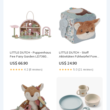
LITTLE DUTCH - Puppenhaus
LITTLE DUTCH - Stoff
Fee Fairy Garden LD7360
Aktivitäten Fühlwürfel Forest
Farbe:Mehrfarbig
Friends LD8909
US$ 66.90
US$ 24.90
Farbe:Mehrfarbig
★★★★★
4.2 (8 reviews)
★★★★★
5.0 (21 reviews)