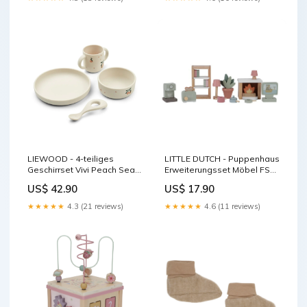
LIEWOOD - 4-teiliges
LITTLE DUTCH - Puppenhaus
Geschirrset Vivi Peach Sea
Erweiterungsset Möbel FSC
Shell Mix Farbe:Beige
LD7118 Farbe:Mehrfarbig
US$ 42.90
US$ 17.90
★★★★★
4.3 (21 reviews)
★★★★★
4.6 (11 reviews)