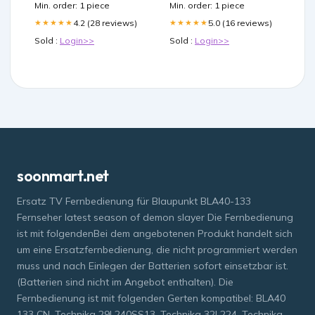
Min. order: 1 piece
Min. order: 1 piece
4.2 (28 reviews)
5.0 (16 reviews)
★★★★★
★★★★★
Sold :
Login>>
Sold :
Login>>
soonmart.net
Ersatz TV Fernbedienung für Blaupunkt BLA40-133
Fernseher latest season of demon slayer Die Fernbedienung
ist mit folgendenBei dem angebotenen Produkt handelt sich
um eine Ersatzfernbedienung, die nicht programmiert werden
muss und nach Einlegen der Batterien sofort einsetzbar ist.
(Batterien sind nicht im Angebot enthalten). Die
Fernbedienung ist mit folgenden Gerten kompatibel: BLA40
133 CN, Technika 29L240SS13, Technika 32L224, Technika