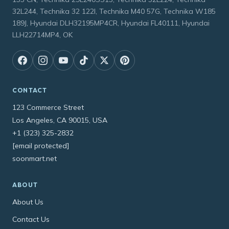
32L244, Technika 32 122I, Technika M40 57G, Technika W185
189J, Hyundai DLH32195MP4CR, Hyundai FL40111, Hyundai
LLH22714MP4, OK
CONTACT
123 Commerce Street
Los Angeles, CA 90015, USA
+1 (323) 325-2832
[email protected]
soonmart.net
ABOUT
About Us
Contact Us