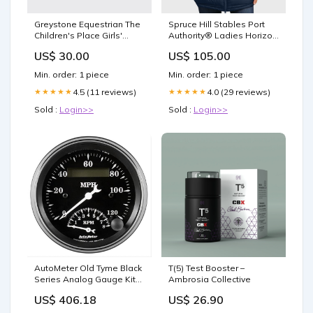
Greystone Equestrian The
Spruce Hill Stables Port
Children's Place Girls'
Authority® Ladies Horizon
Short Sleeve Ruffle Pique
Puffy Long Jacket
US$ 30.00
US$ 105.00
Polo, 2 Color Options
Color:Navy
lightweight
Min. order: 1 piece
Min. order: 1 piece
4.5 (11 reviews)
4.0 (29 reviews)
★★★★★
★★★★★
Sold :
Login>>
Sold :
Login>>
AutoMeter Old Tyme Black
T(5) Test Booster –
Series Analog Gauge Kits
Ambrosia Collective
1781 Fabricated
US$ 406.18
US$ 26.90