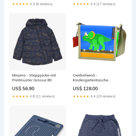
★★★★★
4.0 (6 reviews)
★★★★★
4.4 (17 reviews)
Minymo - Steppjacke mit
Cwirbelwind -
Printmuster Grösse:80
Kindergartentasche
Triceratops Glitzer
US$ 56.90
US$ 128.00
Verschlussklammern
★★★★★
4.8 (11 reviews)
★★★★★
4.4 (20 reviews)