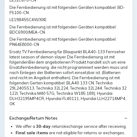
LE32C670-CN
Die Fernbedienung ist mit folgenden Geräten kompatibel: BD-
F5100-CN
LE19B455C4W/XXE
Die Fernbedienung ist mit folgenden Geräten kompatibel:
BDC6900/MEA-CN
Die Fernbedienung ist mit folgenden Geräten kompatibel:
PN64E8000-CN
Ersatz TV Fernbedienung für Blaupunkt BLA40-133 Fernseher
latest season of demon slayer Die Fernbedienung ist mit
folgendenBei dem angebotenen Produkt handelt sich um eine
Ersatzfernbedienung, die nicht programmiert werden muss und
nach Einlegen der Batterien sofort einsetzbar ist. (Batterien
sind nicht im Angebot enthalten). Die Fernbedienung ist mit
folgenden Gerten kompatibel: BLA40 133 CN, Technika
29L240SS13, Technika 32L224, Technika 32L244, Technika 32
122I, Technika M40 57G, Technika W185 189J, Hyundai
DLH32195MP4CR, Hyundai FL40111, Hyundai LLH22714MP4,
OK
Exchange/Return Notes
We offer a
30-day
return/exchange service after receiving.
Final sale items
are not eligible for returns or exchanges.