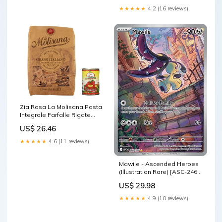
alkoholfreies
★★★★★
4.2 (16 reviews)
kohlensäurehaltiges
Getränk Softdrink italienisch
Original Die Angelica
Zia Rosa La Molisana Pasta
Integrale Farfalle Rigate
n°66 Vollkornnudeln
US$ 26.46
Vollkornpasta,100%
italienischer
★★★★★
4.6 (11 reviews)
Weizen,Bronzepaste 500 g
Packung + Zia Rosa DOP
Pomodoro San Marzano
Mawile - Ascended Heroes
Dose von 400 g italienisch
(Illustration Rare) [ASC-246]
Original Duftwasser
Eisenbündel
US$ 29.98
★★★★★
4.9 (10 reviews)