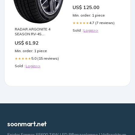
US$ 125.00
Min. order: 1 piece
4.7 (7 reviews)
★★★★★
RADAR ARGONITE 4
Sold :
Login>>
SEASON RV-4S
Dimension:195/65R16 104R
US$ 61.92
Min. order: 1 piece
5.0 (15 reviews)
★★★★★
Sold :
Login>>
soonmart.net
Spider Farmer SF600 74W LED Pflanzenlampe | Vollspektrum