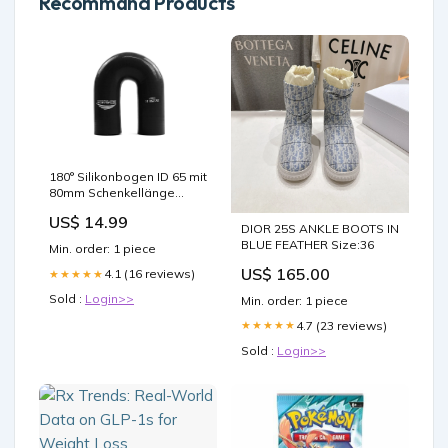
Recommand Products
180° Silikonbogen ID 65 mit
80mm Schenkellänge
schwarz Tricoflex
US$ 14.99
DIOR 25S ANKLE BOOTS IN
BLUE FEATHER Size:36
Min. order: 1 piece
US$ 165.00
4.1 (16 reviews)
★★★★★
Sold :
Login>>
Min. order: 1 piece
4.7 (23 reviews)
★★★★★
Sold :
Login>>