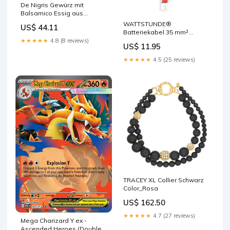
De Nigris Gewürz mit
Balsamico Essig aus
Modena Excellence Line 12
WATTSTUNDE®
US$ 44.11
Travasi Gewürz 100 %
Batteriekabel 35 mm²
Modena 100 ml, mit
M8/M10 15 cm rot
★★★★★
4.8 (8 reviews)
US$ 11.95
Balsamico Essig aus
Kompressor
Modenam Italien mit
★★★★★
4.5 (25 reviews)
verschiedenen Säuren
italienisch Original Potato
TRACEY XL Collier Schwarz
Color_Rosa
US$ 162.50
★★★★★
4.7 (27 reviews)
Mega Charizard Y ex -
Ascended Heroes (Double