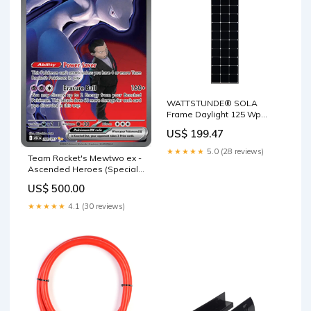
WATTSTUNDE® SOLA
Frame Daylight 125 Wp
Long nml-seit-2026-07-14
US$ 199.47
★★★★★
5.0 (28 reviews)
Team Rocket's Mewtwo ex -
Ascended Heroes (Special
Illustration Rare) [ASC-281]
US$ 500.00
Amarino
★★★★★
4.1 (30 reviews)