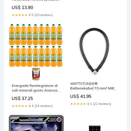
Rare) [ASC-022] Branawarz
US$ 13.90
★★★★★
4.5 (20 reviews)
WATTSTUNDE®
Energade Reintegratore di
Batteriekabel 70 mm² M8/M8
sali minerali gusto Arancia
60 cm schwarz Sikaflex
Mineralsalz
US$ 41.95
US$ 37.25
Ergänzungsmittel mit
★★★★★
4.1 (22 reviews)
Orangengeschmac 18x150
★★★★★
4.4 (24 reviews)
cl italienisch Original
cremoso