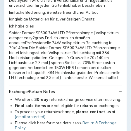
Das System wird als leicht verständlich und insgesamt als
unverzichtbar für jeden Gartenliebhaber beschrieben
Einfache Bedienung: Benutzerfreundlicher Aufbau
langlebige Materialien für zuverlässigen Einsatz
Ich habe alles
Spider Farmer SF600 74W LED Pflanzenlampe | Vollspektrum
autopot easy2grow Endlich kann ich draußen
anbauenProfessionelle 74W Vollspektrum Beleuchtung fr
70x140cm Die Spider Farmer SF600 74W LED Pflanzenlampe
bietet leistungsstarke Vollspektrum Beleuchtung mit 384
Hochleistungsdioden. Geeignet fr Growzelte 70x140cm,
Lichtausbeute 2,3 mol J sparen Sie bis zu 70% Stromkosten
gegenber herkmmlichen 150W HPS Lampen bei deutlich
besserer Lichtqualitt. 384 Hochleistungsdioden Professionelle
LED Technologie mit 2,3 mol J Lichtausbeute. Wissenschaftlich
Exchange/Return Notes
We offer a
30-day
return/exchange service after receiving.
Final sale items
are not eligible for returns or exchanges.
To process your return/exchange,
please contact us
at
[email protected]
Please click here for more details>>>
Return & Exchange
Policy