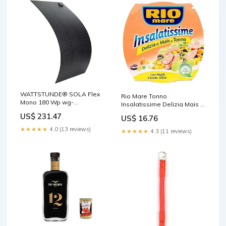
WATTSTUNDE® SOLA Flex
Rio Mare Tonno
Mono 180 Wp wg-
Insalatissime Delizia Mais e
wechselrichter
Tonno Mais und Thunfisch
US$ 231.47
US$ 16.76
160 g Fleisch, Geflügel &
Wild italienisch Original
★★★★★
4.0 (13 reviews)
★★★★★
4.3 (11 reviews)
füllen