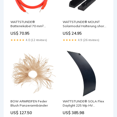
WATTSTUNDE®
WATTSTUNDE® MOUNT
Batteriekabel 70 mm²
Solarmodul Halterung short
M8/M10 130 cm rot wg-dcdc
schwarz nml-seit-2026-07-
US$ 70.95
US$ 24.95
20
★★★★★
4.0 (12 reviews)
★★★★★
4.9 (26 reviews)
BOW ARMREIFEN Feder
WATTSTUNDE® SOLA Flex
Blush Panzerarmbänder
Daylight 225 Wp HV
Sandbleche
US$ 127.50
US$ 385.98