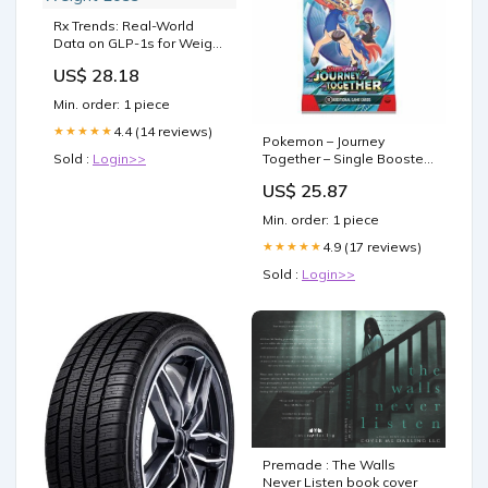
Rx Trends: Real-World
Data on GLP-1s for Weight
Loss
US$ 28.18
Min. order: 1 piece
4.4 (14 reviews)
★★★★★
Pokemon – Journey
Sold :
Login>>
Together – Single Booster
Pack – 10 Cards – Pack Art
US$ 25.87
May Vary : Toys & Games
Min. order: 1 piece
4.9 (17 reviews)
★★★★★
Sold :
Login>>
Premade : The Walls
Never Listen book cover