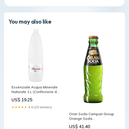
You may also like
Essenziale Acqua Minerale
Naturale 1 L (Confezione da
6) Stilles Wasser italienisch
US$ 19.25
Original Milly
★★★★★
4.6 (20 reviews)
Oran Soda Campari Group
Orange Soda
Orangensaftgetränk
US$ 41.40
Glasflasche 200 ml