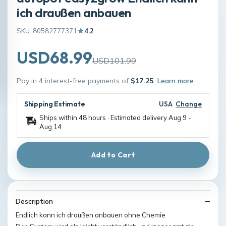
ich draußen anbauen
SKU: 80582777371
4.2
USD68.99
USD101.99
Pay in 4 interest-free payments of
$17.25
Learn more
Shipping Estimate
USA
Change
Ships within 48 hours · Estimated delivery
Aug 9
-
Aug 14
Add to Cart
Description
Endlich kann ich draußen anbauen ohne Chemie