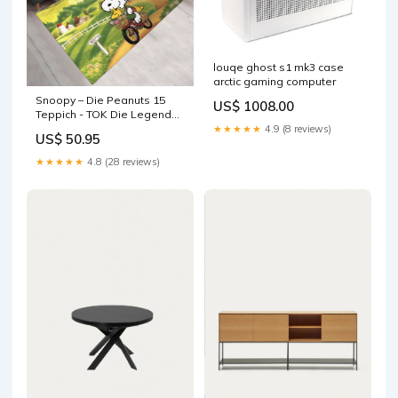
louqe ghost s1 mk3 case
arctic gaming computer
Snoopy – Die Peanuts 15
US$ 1008.00
Teppich - TOK Die Legende
von Zelda Teppich
★★★★★
4.9 (8 reviews)
US$ 50.95
★★★★★
4.8 (28 reviews)