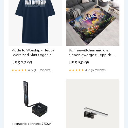
Made to Worship - Heavy
Schneewittchen und die
Oversized Shirt Organic
sieben Zwerge 6 Teppich -
Oversize Hoodie
TOK GRÖSSE:180 x 120 cm
US$ 37.93
US$ 50.95
★★★★★
4.5 (13 reviews)
★★★★★
4.7 (6 reviews)
seasonic connect 750w