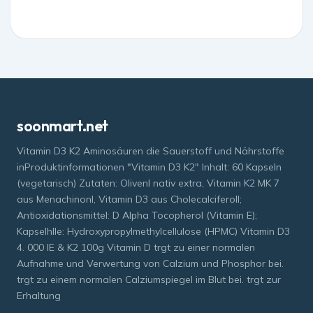
soonmart.net
Vitamin D3 K2 Aminosäuren die Sauerstoff und Nährstoffe
inProduktinformationen "Vitamin D3 K2" Inhalt: 60 Kapseln
(vegetarisch) Zutaten: Olivenl nativ extra, Vitamin K2 MK 7
aus Menachinonl, Vitamin D3 aus Cholecalciferoll;
Antioxidationsmittel: D Alpha Tocopherol (Vitamin E);
Kapselhlle: Hydroxypropylmethylcellulose (HPMC) Vitamin D3
4. 000 IE & K2 100g Vitamin D trgt zu einer normalen
Aufnahme und Verwertung von Calzium und Phosphor bei.
trgt zu einem normalen Calziumspiegel im Blut bei. trgt zur
Erhaltung