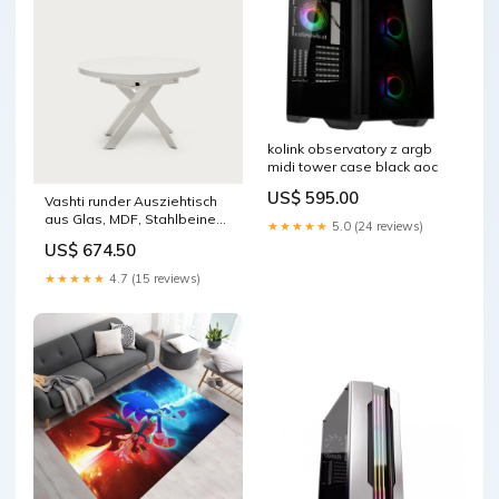
kolink observatory z argb
midi tower case black aoc
US$ 595.00
Vashti runder Ausziehtisch
aus Glas, MDF, Stahlbeine
★★★★★
5.0 (24 reviews)
mit weissem Finish
US$ 674.50
Ø120(160)x120cm
Farbe_Transparent
★★★★★
4.7 (15 reviews)