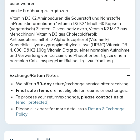
aufbewahren
um die Ernährung zu ergänzen
Vitamin D3 K2 Aminosäuren die Sauerstoff und Nährstoffe
inProduktinformationen "Vitamin D3 K2" Inhalt: 60 Kapseln
(vegetarisch) Zutaten: Olivenl nativ extra, Vitamin K2 MK 7 aus
Menachinonl, Vitamin D3 aus Cholecalciferoll;
Antioxidationsmittel: D Alpha Tocopherol (Vitamin E);
Kapselhlle: Hydroxypropylmethylcellulose (HPMC) Vitamin D3
4. 000 IE & K2 100g Vitamin D trgt zu einer normalen Aufnahme
und Verwertung von Calzium und Phosphor bei. trgt zu einem
normalen Calziumspiegel im Blut bei. trgt zur Erhaltung
Exchange/Return Notes
We offer a
30-day
return/exchange service after receiving.
Final sale items
are not eligible for returns or exchanges.
To process your return/exchange,
please contact us
at
[email protected]
Please click here for more details>>>
Return & Exchange
Policy