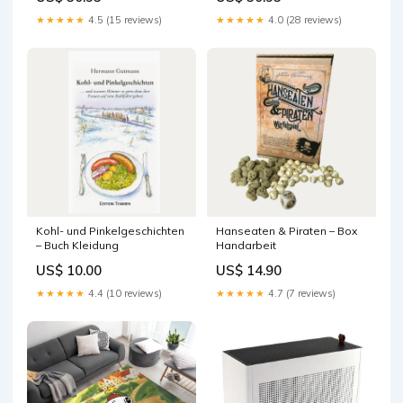
120 cm
★★★★★
4.5 (15 reviews)
★★★★★
4.0 (28 reviews)
Kohl- und Pinkelgeschichten
Hanseaten & Piraten – Box
– Buch Kleidung
Handarbeit
US$ 10.00
US$ 14.90
★★★★★
4.4 (10 reviews)
★★★★★
4.7 (7 reviews)