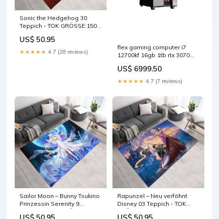
Sonic the Hedgehog 30
Teppich - TOK GRÖSSE:150 x
80 cm
US$ 50.95
flex gaming computer i7
★★★★★
4.7 (28 reviews)
12700kf 16gb 1tb rtx 3070
pokemon-kort
US$ 6999.50
★★★★★
4.7 (7 reviews)
Sailor Moon – Bunny Tsukino
Rapunzel – Neu verföhnt
Prinzessin Serenity 9
Disney 03 Teppich - TOK
Teppich - TOK GRÖSSE:180 x
GRÖSSE:152 x 100 cm
US$ 50.95
US$ 50.95