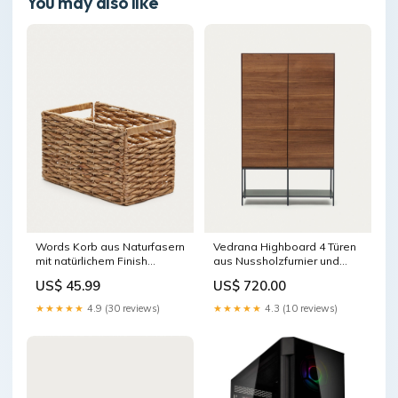
You may also like
Words Korb aus Naturfasern
Vedrana Highboard 4 Türen
mit natürlichem Finish
aus Nussholzfurnier und
Neu2068
Stahlbeine in Schwarz 97,5 x
US$ 45.99
US$ 720.00
160 cm accessoire
★★★★★
4.9 (30 reviews)
★★★★★
4.3 (10 reviews)