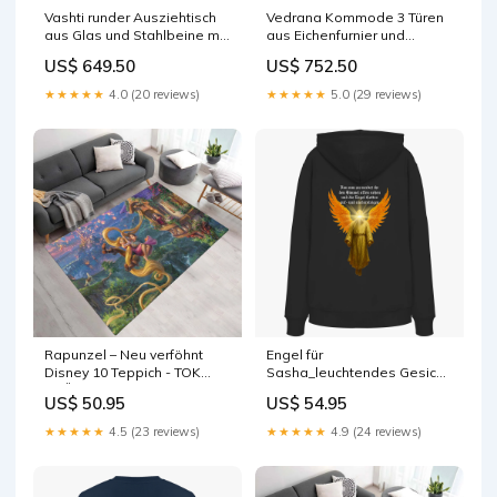
Vashti runder Ausziehtisch
Vedrana Kommode 3 Türen
aus Glas und Stahlbeine mit
aus Eichenfurnier und
schwarzem Finish Ø 120
Stahlbeine in Schwarz 195 x
US$ 649.50
US$ 752.50
(160) cm Farbe_Sahara
80 cm Material_Batyline /
Polyesterpulver-
★★★★★
4.0 (20 reviews)
★★★★★
5.0 (29 reviews)
Beschichtung
Rapunzel – Neu verföhnt
Engel für
Disney 10 Teppich - TOK
Sasha_leuchtendes Gesicht
GRÖSSE:160 x 120 cm
1 - Organic Hoodie sweater
US$ 50.95
US$ 54.95
★★★★★
4.5 (23 reviews)
★★★★★
4.9 (24 reviews)