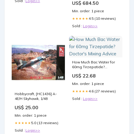
Sold :
Login>>
US$ 684.50
Min. order: 1 piece
4.5 (10 reviews)
★★★★★
Sold :
Login>>
How Much Bac Water for
60mg Tirzepatide?
Doctor's Mixing Advice
US$ 22.68
Min. order: 1 piece
4.6 (27 reviews)
★★★★★
Hobbycraft, [HC1436] A-
4E/H Skyhawk, 1/48
Sold :
Login>>
US$ 25.00
Min. order: 1 piece
5.0 (13 reviews)
★★★★★
Sold :
Login>>