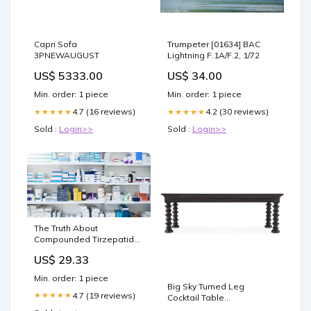
Capri Sofa
Trumpeter [01634] BAC
3PNEWAUGUST
Lightning F.1A/F.2, 1/72
US$ 5333.00
US$ 34.00
Min. order: 1 piece
Min. order: 1 piece
4.7 (16 reviews)
4.2 (30 reviews)
★★★★★
★★★★★
Sold :
Login>>
Sold :
Login>>
The Truth About
Compounded Tirzepatide
Shelf Life: How Long It
US$ 29.33
Lasts and How to Store It
Safely
Min. order: 1 piece
Big Sky Turned Leg
4.7 (19 reviews)
★★★★★
Cocktail Table
stilnovopriority