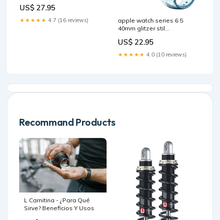
Folierung Drohne Solid
US$ 27.95
Orange Wie viele Akku Skins
möchtest Du insgesamt?:6
apple watch series 6 5
★★★★★
4.7 (16 reviews)
Stück - Aufpreis 10€
40mm glitzer stil
uhrenarmband babyblau
US$ 22.95
lcw01 80 054 6
★★★★★
4.0 (10 reviews)
Recommand Products
L Carnitina - ¿Para Qué
Sirve? Beneficios Y Usos