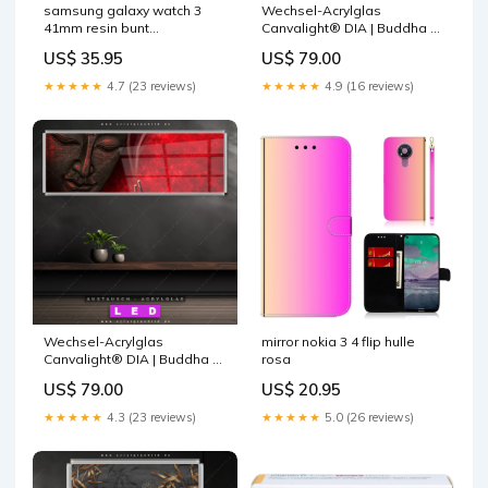
samsung galaxy watch 3
Wechsel-Acrylglas
41mm resin bunt
Canvalight® DIA | Buddha &
uhrenarmband silky weiss
Weihrauch | Schmal Größe in
US$ 35.95
US$ 79.00
cm:45 x 80
★★★★★
4.7 (23 reviews)
★★★★★
4.9 (16 reviews)
Wechsel-Acrylglas
mirror nokia 3 4 flip hulle
Canvalight® DIA | Buddha &
rosa
Weihrauch | Panorama
US$ 79.00
US$ 20.95
Größe in cm:150 x 60
★★★★★
4.3 (23 reviews)
★★★★★
5.0 (26 reviews)