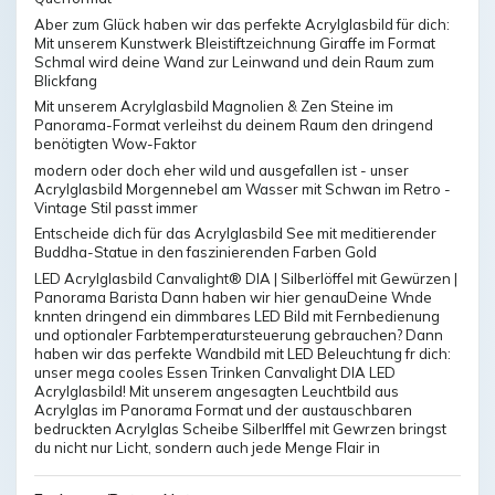
Aber zum Glück haben wir das perfekte Acrylglasbild für dich:
Mit unserem Kunstwerk Bleistiftzeichnung Giraffe im Format
Schmal wird deine Wand zur Leinwand und dein Raum zum
Blickfang
Mit unserem Acrylglasbild Magnolien & Zen Steine im
Panorama-Format verleihst du deinem Raum den dringend
benötigten Wow-Faktor
modern oder doch eher wild und ausgefallen ist - unser
Acrylglasbild Morgennebel am Wasser mit Schwan im Retro -
Vintage Stil passt immer
Entscheide dich für das Acrylglasbild See mit meditierender
Buddha-Statue in den faszinierenden Farben Gold
LED Acrylglasbild Canvalight® DIA | Silberlöffel mit Gewürzen |
Panorama Barista Dann haben wir hier genauDeine Wnde
knnten dringend ein dimmbares LED Bild mit Fernbedienung
und optionaler Farbtemperatursteuerung gebrauchen? Dann
haben wir das perfekte Wandbild mit LED Beleuchtung fr dich:
unser mega cooles Essen Trinken Canvalight DIA LED
Acrylglasbild! Mit unserem angesagten Leuchtbild aus
Acrylglas im Panorama Format und der austauschbaren
bedruckten Acrylglas Scheibe Silberlffel mit Gewrzen bringst
du nicht nur Licht, sondern auch jede Menge Flair in