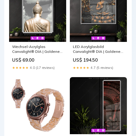
Wechsel-Acrylglas
LED Acrylglasbild
Canvalight® DIA | Goldene
Canvalight® DIA | Goldener
Buddha Statue | Hochformat
Buddha & Bambus | Quadrat
US$ 69.00
US$ 194.50
Größe in cm:100 x 150
Größe in cm:120 x 120
★★★★★
4.0 (17 reviews)
★★★★★
4.7 (5 reviews)