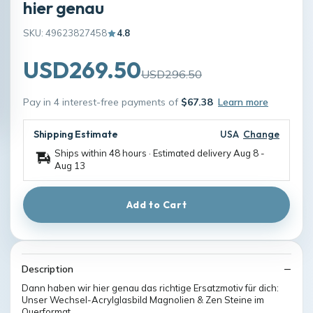
hier genau
SKU: 49623827458
4.8
USD269.50
USD296.50
Pay in 4 interest-free payments of
$67.38
Learn more
Shipping Estimate
USA
Change
Ships within 48 hours · Estimated delivery
Aug 8
-
Aug 13
Add to Cart
Description
Dann haben wir hier genau das richtige Ersatzmotiv für dich:
Unser Wechsel-Acrylglasbild Magnolien & Zen Steine im
Querformat