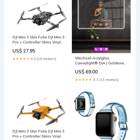
DJI Mini 3 Skin Folie DJI Mini 3
Pro + Controller Skins Vinyl
Folierung Drohne Urban
US$ 27.95
Camo feuerwehr
Wechsel-Acrylglas
★★★★★
4.0 (16 reviews)
Canvalight® DIA | Goldener
Buddha | Querformat
US$ 69.00
gesund
★★★★★
4.3 (15 reviews)
DJI Mini 3 Skin Folie DJI Mini 3
Pro + Controller Skins Vinyl