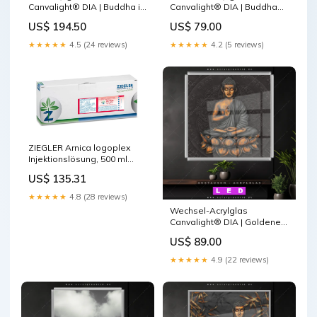
Canvalight® DIA | Buddha in
Canvalight® DIA | Buddha
Harmonie | Hochformat
Statue mit Seerose | Schmal
US$ 194.50
US$ 79.00
Größe in cm:80 x 160
Größe in cm:65 x 105
★★★★★
4.5 (24 reviews)
★★★★★
4.2 (5 reviews)
ZIEGLER Arnica logoplex
Injektionslösung, 500 ml
Lösung Marke_Virbac
US$ 135.31
★★★★★
4.8 (28 reviews)
Wechsel-Acrylglas
Canvalight® DIA | Goldener
Buddha | Quadrat Größe in
US$ 89.00
cm:110 x 110
★★★★★
4.9 (22 reviews)