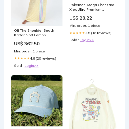
Pokemon: Mega Charizard
X ex Ultra Premium
Collection
US$ 28.22
Min. order: 1 piece
Off The Shoulder Beach
4.6 (18 reviews)
★★★★★
Kaftan Soft Lemon
setBottom_slid-beads-
Sold :
Login>>
US$ 362.50
string-brazilian-light-blue
Min. order: 1 piece
4.6 (20 reviews)
★★★★★
Sold :
Login>>