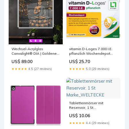
Wechsel-Acrylglas
vitamin D-Loges 7.000 I.E.
Canvalight® DIA | Goldener
pflanzlich Wochendepot
Buddha & Bambus | Quadrat
Weichkapseln zur
US$ 89.00
US$ 25.70
Größe in cm:130 x 130
Unterstützung des
Immunsystems, 90 St.
★★★★★
4.5 (27 reviews)
★★★★★
5.0 (29 reviews)
Kapseln Marke_FAGRON
Tablettenmörser mit
Reservoir, 1 St
Marke_WELTECKE
US$ 10.06
★★★★★
4.4 (29 reviews)