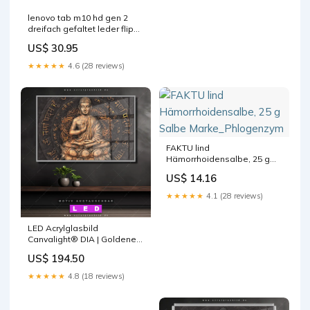
lenovo tab m10 hd gen 2
dreifach gefaltet leder flip
hulle violett
US$ 30.95
★★★★★
4.6 (28 reviews)
FAKTU lind
Hämorrhoidensalbe, 25 g
Salbe Marke_Phlogenzym
US$ 14.16
★★★★★
4.1 (28 reviews)
LED Acrylglasbild
Canvalight® DIA | Goldener
Buddha No.2 | Querformat
US$ 194.50
Größe in cm:140 x 70
★★★★★
4.8 (18 reviews)