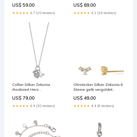
592571
603798
US$ 59.00
US$ 89.00
★★★★★
4.7 (10 reviews)
★★★★★
4.1 (16 reviews)
Collier Silber Zirkonia
Ohrstecker Silber Zirkonia 6
rhodiniert Herz
Steine gelb vergoldet
Schmetterling 40-45 cm
563083
US$ 79.00
US$ 49.00
verstellbar Length:40-45 cm
★★★★★
4.4 (30 reviews)
★★★★★
4.4 (9 reviews)