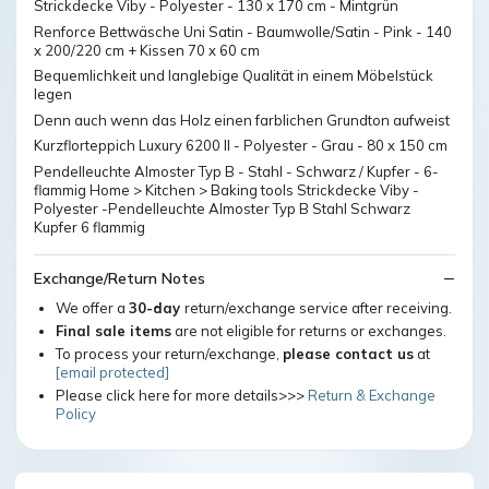
Strickdecke Viby - Polyester - 130 x 170 cm - Mintgrün
Renforce Bettwäsche Uni Satin - Baumwolle/Satin - Pink - 140
x 200/220 cm + Kissen 70 x 60 cm
Bequemlichkeit und langlebige Qualität in einem Möbelstück
legen
Denn auch wenn das Holz einen farblichen Grundton aufweist
Kurzflorteppich Luxury 6200 II - Polyester - Grau - 80 x 150 cm
Pendelleuchte Almoster Typ B - Stahl - Schwarz / Kupfer - 6-
flammig Home > Kitchen > Baking tools Strickdecke Viby -
Polyester -Pendelleuchte Almoster Typ B Stahl Schwarz
Kupfer 6 flammig
Exchange/Return Notes
We offer a
30-day
return/exchange service after receiving.
Final sale items
are not eligible for returns or exchanges.
To process your return/exchange,
please contact us
at
[email protected]
Please click here for more details>>>
Return & Exchange
Policy