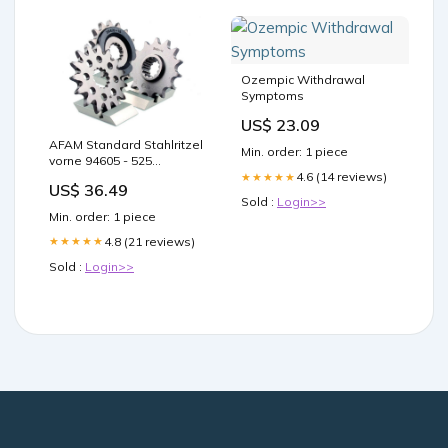
Ozempic Withdrawal
Symptoms
US$ 23.09
AFAM Standard Stahlritzel
Min. order: 1 piece
vorne 94605 - 525
Getriebewellen-
4.6 (14 reviews)
★★★★★
US$ 36.49
Reparatursatz
Sold :
Login>>
Min. order: 1 piece
4.8 (21 reviews)
★★★★★
Sold :
Login>>