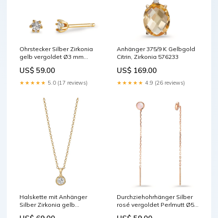
Ohrstecker Silber Zirkonia
Anhänger 375/9 K Gelbgold
gelb vergoldet Ø3 mm
Citrin, Zirkonia 576233
306717
US$ 59.00
US$ 169.00
★★★★★
5.0 (17 reviews)
★★★★★
4.9 (26 reviews)
Halskette mit Anhänger
Durchziehohrhänger Silber
Silber Zirkonia gelb
rosé vergoldet Perlmutt Ø5
vergoldet 40-45 cm
mm 595439