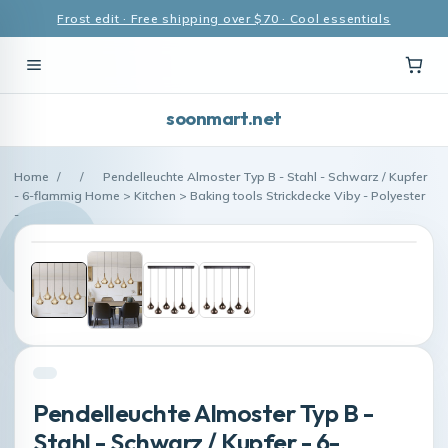
Frost edit · Free shipping over $70 · Cool essentials
soonmart.net
Home
/
/
Pendelleuchte Almoster Typ B - Stahl - Schwarz / Kupfer
- 6-flammig Home > Kitchen > Baking tools Strickdecke Viby - Polyester
-
Pendelleuchte Almoster Typ B -
Stahl - Schwarz / Kupfer - 6-