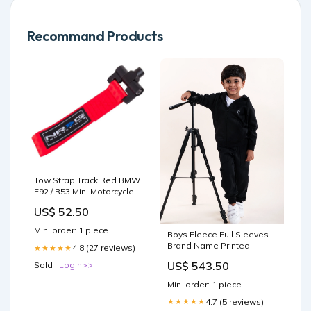
Recommand Products
Tow Strap Track Red BMW
E92 / R53 Mini Motorcycle
Batteries
US$ 52.50
Min. order: 1 piece
Boys Fleece Full Sleeves
Brand Name Printed
4.8 (27 reviews)
★★★★★
Coordinated Hooded
US$ 543.50
Sold :
Login>>
Sweatshirt With Joggers
Size:2-3Y
Min. order: 1 piece
4.7 (5 reviews)
★★★★★