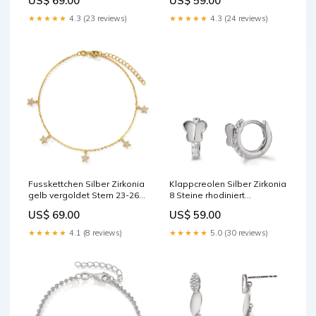
US$ 69.00
US$ 59.00
verstellbar Ø10 mm
Length:40-45 cm
★★★★★
4.3 (23 reviews)
★★★★★
4.3 (24 reviews)
Fusskettchen Silber Zirkonia
Klappcreolen Silber Zirkonia
gelb vergoldet Stern 23-26
8 Steine rhodiniert
cm verstellbar 592791
Schmetterling 594473
US$ 69.00
US$ 59.00
★★★★★
4.1 (8 reviews)
★★★★★
5.0 (30 reviews)