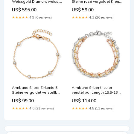
Weissgold Diamant weiss,
Steine rosé vergoldet Kreuz
0.03 ct, 6 Steine,
40-45 cm verstellbar
US$ 595.00
US$ 59.00
Brillantschliff, w-si
Length:40-45 cm
Süsswasserzuchtperle
★★★★★
4.9 (6 reviews)
★★★★★
4.3 (26 reviews)
weiss, 9.5 mm 598286
Armband Silber Zirkonia 5
Armband Silber tricolor
Steine vergoldet verstellbar
verstellbar Length:15.5-18.5
538952
cm
US$ 99.00
US$ 114.00
★★★★★
4.0 (21 reviews)
★★★★★
4.5 (13 reviews)