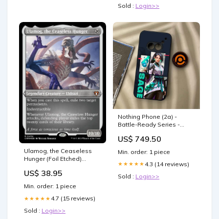
Sold :
Login>>
Nothing Phone (2a) -
Battle-Ready Series -
Premium Metal Printed
US$ 749.50
soft Bumper Shock Proof
Case Color:Design 3
Ulamog, the Ceaseless
Min. order: 1 piece
Hunger (Foil Etched)
4.3 (14 reviews)
★★★★★
[Commander Masters] PS4
US$ 38.95
Sold :
Login>>
Min. order: 1 piece
4.7 (15 reviews)
★★★★★
Sold :
Login>>