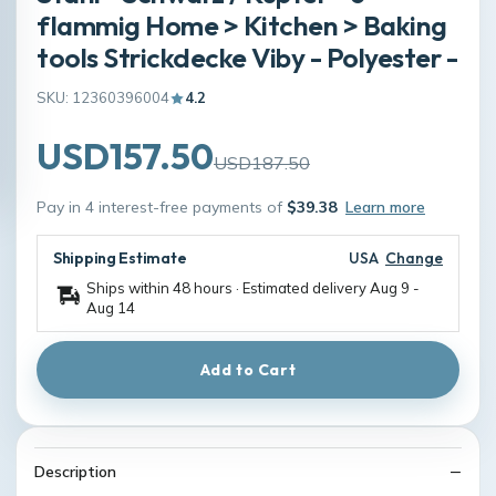
flammig Home > Kitchen > Baking
tools Strickdecke Viby - Polyester -
SKU: 12360396004
4.2
USD157.50
USD187.50
Pay in 4 interest-free payments of
$39.38
Learn more
Shipping Estimate
USA
Change
Ships within 48 hours · Estimated delivery
Aug 9
-
Aug 14
Add to Cart
Description