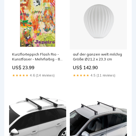
Kurzflorteppich Flash Rio -
auf der ganzen welt milchig
Kunstfaser - Mehrfarbig - 80
Größe:Ø21,2 x 23,3 cm
x 150 cm Home > Carpets
US$ 23.99
US$ 142.90
★★★★★
4.6 (14 reviews)
★★★★★
4.5 (11 reviews)