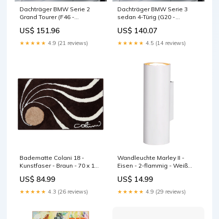
Dachträger BMW Serie 2
Dachträger BMW Serie 3
Grand Tourer (F46 -
sedan 4-Türig (G20 -
integrierte Dachreling)
Fixpunkt) (2019--) (2x) CRUZ
US$ 151.96
US$ 140.07
(2015--) (2x) CRUZ Oplus S-
Oplus S-FIX Opel / Vauxhall
FIX Nissan Qashqai 5-Türig
Movano L1H1 (III) (2010-
★★★★★
4.9 (21 reviews)
★★★★★
4.5 (14 reviews)
(III/J12 - integrierte
-2021)
Dachreling ) (2021--)
Badematte Colani 18 -
Wandleuchte Marley II -
Kunstfaser - Braun - 70 x 120
Eisen - 2-flammig - Weiß
cm Home > Home textiles >
Home > Home textiles >
US$ 84.99
US$ 14.99
Curtains
Shades
★★★★★
4.3 (26 reviews)
★★★★★
4.9 (29 reviews)