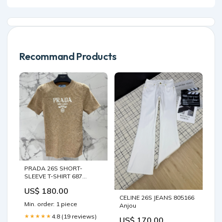
Recommand Products
PRADA 26S SHORT-
SLEEVE T-SHIRT 687
Clothing 27/6/25
US$ 180.00
CELINE 26S JEANS 805166
Min. order: 1 piece
Anjou
4.8 (19 reviews)
★★★★★
US$ 170.00