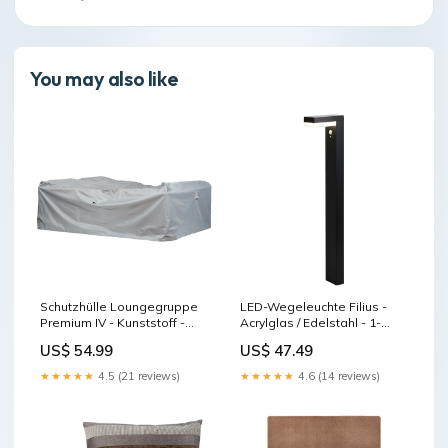
You may also like
Schutzhülle Loungegruppe
LED-Wegeleuchte Filius -
Premium IV - Kunststoff -
Acrylglas / Edelstahl - 1-
Hellgrau Home > Outdoor >
flammig Home > Lamps >
US$ 54.99
US$ 47.49
Garden decoration
Indoor lighting
★★★★★
4.5 (21 reviews)
★★★★★
4.6 (14 reviews)