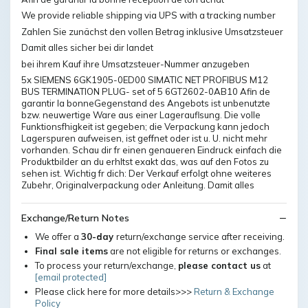
We provide reliable shipping via UPS with a tracking number
Zahlen Sie zunächst den vollen Betrag inklusive Umsatzsteuer
Damit alles sicher bei dir landet
bei ihrem Kauf ihre Umsatzsteuer-Nummer anzugeben
5x SIEMENS 6GK1905-0ED00 SIMATIC NET PROFIBUS M12
BUS TERMINATION PLUG- set of 5 6GT2602-0AB10 Afin de
garantir la bonneGegenstand des Angebots ist unbenutzte
bzw. neuwertige Ware aus einer Lagerauflsung. Die volle
Funktionsfhigkeit ist gegeben; die Verpackung kann jedoch
Lagerspuren aufweisen, ist geffnet oder ist u. U. nicht mehr
vorhanden. Schau dir fr einen genaueren Eindruck einfach die
Produktbilder an du erhltst exakt das, was auf den Fotos zu
sehen ist. Wichtig fr dich: Der Verkauf erfolgt ohne weiteres
Zubehr, Originalverpackung oder Anleitung. Damit alles
Exchange/Return Notes
We offer a
30-day
return/exchange service after receiving.
Final sale items
are not eligible for returns or exchanges.
To process your return/exchange,
please contact us
at
[email protected]
Please click here for more details>>>
Return & Exchange
Policy