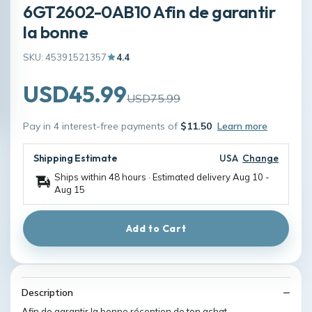
6GT2602-0AB10 Afin de garantir
la bonne
SKU: 45391521357
4.4
USD45.99
USD75.99
Pay in 4 interest-free payments of
$11.50
Learn more
Shipping Estimate
USA
Change
Ships within 48 hours · Estimated delivery
Aug 10
-
Aug 15
Add to Cart
Description
Afin de garantir la bonne réception de ton achat