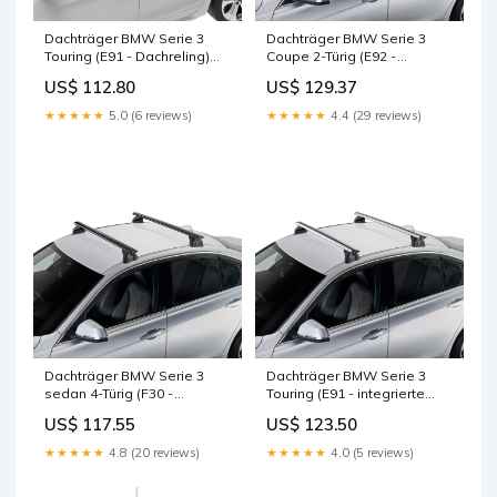
Dachträger BMW Serie 3
Dachträger BMW Serie 3
Touring (E91 - Dachreling)
Coupe 2-Türig (E92 -
(2005--2012) (2x) CRUZ Airo
Fixpunkt) (2006--2013) (2x)
US$ 112.80
US$ 129.37
Dark Toyota Corolla sedan
CRUZ Oplus SX Volkswagen
4-Türig (E120 -
Caravelle T6 (2015--)
★★★★★
5.0 (6 reviews)
★★★★★
4.4 (29 reviews)
Standarddach) (2001--2007)
Dachträger BMW Serie 3
Dachträger BMW Serie 3
sedan 4-Türig (F30 -
Touring (E91 - integrierte
Fixpunkt) (2012--2019) (2x)
Dachreling) (2010--2012) (2x)
US$ 117.55
US$ 123.50
CRUZ Airo FIX Dark Renault
CRUZ Airo FIX Suzuki SX4 S-
Clio 3-Türig (Campus -
Cross (II/JY - integrierte
★★★★★
4.8 (20 reviews)
★★★★★
4.0 (5 reviews)
Standarddach) (2005--2012)
Dachreling) (2014--2021)