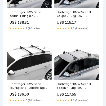
Dachträger BMW Serie 3
Dachträger BMW Serie 3
sedan 4-Türig (E46 -
Coupe 2-Türig (E92 -
Fixpunkt) (1998--2005) (2x)
Fixpunkt) (2006--2013) (2x)
US$ 138.31
US$ 115.17
CRUZ Airo Fuse Suzuki
CRUZ Airo X Volkswagen
Wagon R
Crafter L3H3 (ohne Lichter
★★★★★
4.2 (10 reviews)
★★★★★
4.5 (9 reviews)
auf dem Dach) (2017--)
Dachträger BMW Serie 3
Dachträger BMW Serie 3
Touring (E46 - Dachreling)
sedan 4-Türig (E90 -
(2000--2005) (2x) CRUZ Lane
Fixpunkt) (2005--2012) (2x)
US$ 136.50
US$ 117.55
Citroën C4 5-Türig (III -
CRUZ Airo FIX Skoda Kamiq
Standarddach) (2020--)
5-Türig (Dachreling) (2019--)
★★★★★
4.0 (24 reviews)
★★★★★
4.1 (5 reviews)