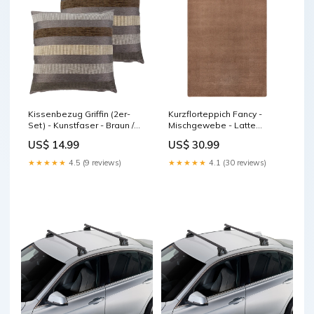
Kissenbezug Griffin (2er-
Kurzflorteppich Fancy -
Set) - Kunstfaser - Braun /
Mischgewebe - Latte
Sand - 50 x 50 cm Home >
Macchiato - 100 x 150 cm
US$ 14.99
US$ 30.99
Accessories
Home > Bathroom >
Bathroom accessories
★★★★★
4.5 (9 reviews)
★★★★★
4.1 (30 reviews)