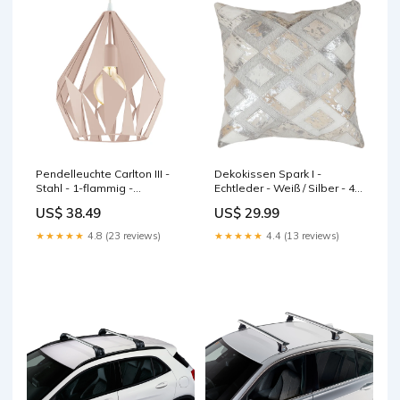
Pendelleuchte Carlton III -
Dekokissen Spark I -
Stahl - 1-flammig -
Echtleder - Weiß / Silber - 45
Pastellapricot Home >
x 45 cm Home > Outdoor >
US$ 38.49
US$ 29.99
Furniture > Slatted frames
Garden furniture
★★★★★
4.8 (23 reviews)
★★★★★
4.4 (13 reviews)