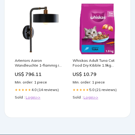
Arteriors Aaron
Whiskas Adult Tuna Cat
Wandleuchte 1-flammig in
Food Dry Kibble 1.9kg
Messing / graphitfarbenes
Biotin
US$ 796.11
US$ 10.79
Leder / schwarzer Marmor
/ Bronze-Schirm
Min. order: 1 piece
Min. order: 1 piece
Traditionelle Lichter
4.0 (14 reviews)
5.0 (21 reviews)
★★★★★
★★★★★
Sold :
Login>>
Sold :
Login>>